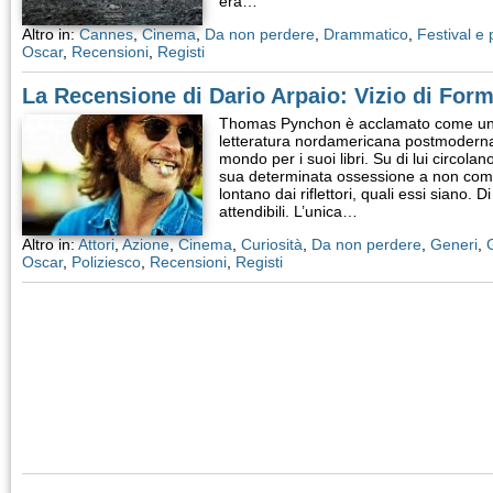
era…
Altro in:
Cannes
,
Cinema
,
Da non perdere
,
Drammatico
,
Festival e
Oscar
,
Recensioni
,
Registi
La Recensione di Dario Arpaio: Vizio di For
Thomas Pynchon è acclamato come uno
letteratura nordamericana postmoderna. 
mondo per i suoi libri. Su di lui circol
sua determinata ossessione a non comp
lontano dai riflettori, quali essi siano. 
attendibili. L’unica…
Altro in:
Attori
,
Azione
,
Cinema
,
Curiosità
,
Da non perdere
,
Generi
,
Oscar
,
Poliziesco
,
Recensioni
,
Registi