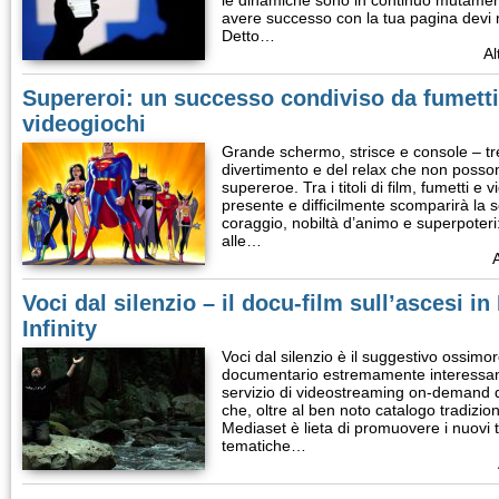
le dinamiche sono in continuo mutamen
avere successo con la tua pagina devi
Detto…
Al
Supereroi: un successo condiviso da fumetti
videogiochi
Grande schermo, strisce e console – tre 
divertimento e del relax che non posson
supereroe. Tra i titoli di film, fumetti e
presente e difficilmente scomparirà la s
coraggio, nobiltà d’animo e superpoteri:
alle…
A
Voci dal silenzio – il docu-film sull’ascesi in 
Infinity
Voci dal silenzio è il suggestivo ossimoro
documentario estremamente interessante,
servizio di videostreaming on-demand d
che, oltre al ben noto catalogo tradizio
Mediaset è lieta di promuovere i nuovi tal
tematiche…