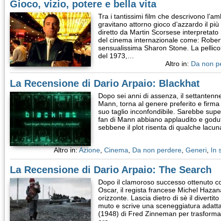
Gioco, vizio, potere e bella vita
Tra i tantissimi film che descrivono l’a
gravitano attorno gioco d’azzardo il più
diretto da Martin Scorsese interpretat
del cinema internazionale come: Robert
sensualissima Sharon Stone. La pellico
del 1973,…
Altro in:
Da non p
La Recensione di Dario Arpaio: Blackhat
Dopo sei anni di assenza, il settantenn
Mann, torna al genere preferito e firma 
suo taglio inconfondibile. Sarebbe supe
fan di Mann abbiano applaudito e goduto
sebbene il plot risenta di qualche lacu
Altro in:
Azione
,
Cinema
,
Da non perdere
,
Generi
,
In 
La Recensione di Dario Arpaio: The Search
Dopo il clamoroso successo ottenuto co
Oscar, il regista francese Michel Hazan
orizzonte. Lascia dietro di sè il divert
muto e scrive una sceneggiatura adatta
(1948) di Fred Zinneman per trasforma