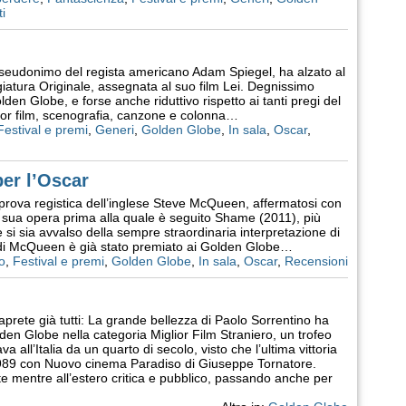
i
pseudonimo del regista americano Adam Spiegel, ha alzato al
ggiatura Originale, assegnata al suo film Lei. Degnissimo
den Globe, e forse anche riduttivo rispetto ai tanti pregi del
lior film, scenografia, canzone e colonna…
Festival e premi
,
Generi
,
Golden Globe
,
In sala
,
Oscar
,
per l’Oscar
 prova registica dell’inglese Steve McQueen, affermatosi con
 sua opera prima alla quale è seguito Shame (2011), più
si sia avvalso della sempre straordinaria interpretazione di
di McQueen è già stato premiato ai Golden Globe…
o
,
Festival e premi
,
Golden Globe
,
In sala
,
Oscar
,
Recensioni
aprete già tutti: La grande bellezza di Paolo Sorrentino ha
olden Globe nella categoria Miglior Film Straniero, un trofeo
 all’Italia da un quarto di secolo, visto che l’ultima vittoria
1989 con Nuovo cinema Paradiso di Giuseppe Tornatore.
 mentre all’estero critica e pubblico, passando anche per