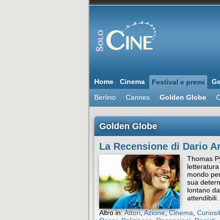
Home
Cinema
Ge
Festival e premi
Berlino
Cannes
Golden Globe
O
Golden Globe
La Recensione di Dario Ar
Thomas Py
letteratur
mondo per 
sua determ
lontano dai
attendibili
Altro in:
Attori
,
Azione
,
Cinema
,
Curiosi