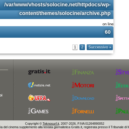
/var/www/vhosts/solocine.net/httpdocs/wp-
content/themes/solocine/archive.php
on line
60
1
2
Successivo »
oi
Copyright ©
Teknosurf.it
, 2007-2026, P.IVA 01264890052
a del cinema supplemento alla testata giornalistica Gratis.it, registrata presso il Tribunale di