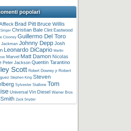
omenti popolari
Brad Pitt
Bruce Willis
Affleck
Christian Bale
Clint Eastwood
 Singer
Guillermo Del Toro
e Clooney
Johnny Depp
Josh
 Jackman
Leonardo DiCaprio
in
Martin
Matt Damon
Nicolas
Marvel
ese
Quentin Tarantino
e
Peter Jackson
ley Scott
Robert Downey jr
Robert
Steven
iguez
Stephen King
Tom
elberg
Sylvester Stallone
ise
Vin Diesel
Universal
Warner Bros
 Smith
Zack Snyder