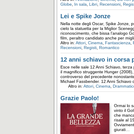
Globe
,
In sala
,
Libri
,
Recensioni
,
Regist
Lei e Spike Jonze
Nella notte degli Oscar, Spike Jonze, 
cielo la statuetta per la Miglior Scene
riconoscimento, che bissa l’analogo Gol
film, peraltro candidato anche per mig
Altro in:
Attori
,
Cinema
,
Fantascienza
,
Recensioni
,
Registi
,
Romantico
12 anni schiavo in corsa 
Esce nelle sale 12 Anni Schiavo, terza
il magnifico struggente Hunger (2008),
controverso del precedente nonostante 
Michael Fassbender. 12 Anni Schiavo 
Altro in:
Attori
,
Cinema
,
Drammatic
Grazie Paolo!
Ormai lo s
vinto il G
che mancava
risale al 
Ovviamente
giurati…