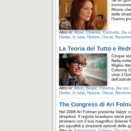
Se un gior
incroceret
Moore che 
delle stra
l’hanno pr
Altro in:
Attori
,
Cinema
,
Curiosità
,
Da n
Globe
,
In sala
,
Notizie
,
Oscar
,
Recensi
La Teoria del Tutto e Red
Cinque son
Nella notte
Miglior At
Colonna So
vinto il G
dell’astrof
Altro in:
Attori
,
Biopic
,
Cinema
,
Da non 
Globe
,
In sala
,
Notizie
,
Oscar
,
Recensi
The Congress di Ari Folm
Nel 2008 Ari Folman presenta Valzer co
strepitosi. Il regista israeliano viene p
straniero con il suo magnifico dolente 
più squallidi e strazianti episodi della
Altro in:
Animazione
,
Cinema
,
Da non 