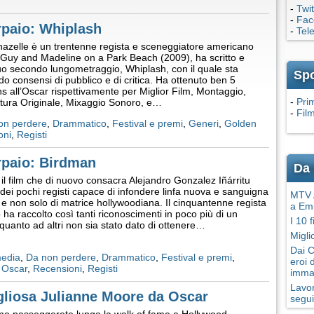
-
Twit
-
Fac
rpaio: Whiplash
-
Tel
azelle è un trentenne regista e sceneggiatore americano
Guy and Madeline on a Park Beach (2009), ha scritto e
 suo secondo lungometraggio, Whiplash, con il quale sta
Sp
do consensi di pubblico e di critica. Ha ottenuto ben 5
s all’Oscar rispettivamente per Miglior Film, Montaggio,
-
Pri
tura Originale, Mixaggio Sonoro, e…
-
Film
on perdere
,
Drammatico
,
Festival e premi
,
Generi
,
Golden
oni
,
Registi
rpaio: Birdman
Da 
il film che di nuovo consacra Alejandro Gonzalez Iñárritu
ei pochi registi capace di infondere linfa nuova e sanguigna
MTV A
 e non solo di matrice hollywoodiana. Il cinquantenne regista
a Em
ha raccolto così tanti riconoscimenti in poco più di un
I 10 
quanto ad altri non sia stato dato di ottenere…
Migli
Dai C
edia
,
Da non perdere
,
Drammatico
,
Festival e premi
,
eroi 
,
Oscar
,
Recensioni
,
Registi
imma
Lavor
igliosa Julianne Moore da Oscar
segui