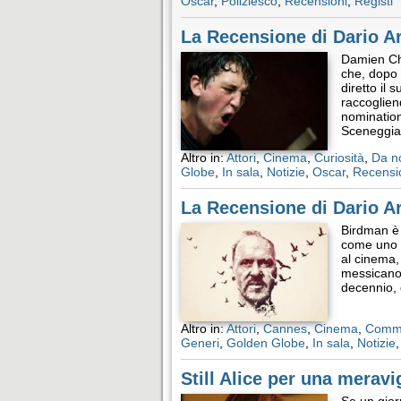
Oscar
,
Poliziesco
,
Recensioni
,
Registi
La Recensione di Dario A
Damien Ch
che, dopo 
diretto il
raccoglien
nomination
Sceneggia
Altro in:
Attori
,
Cinema
,
Curiosità
,
Da n
Globe
,
In sala
,
Notizie
,
Oscar
,
Recensi
La Recensione di Dario A
Birdman è 
come uno d
al cinema,
messicano 
decennio, 
Altro in:
Attori
,
Cannes
,
Cinema
,
Comm
Generi
,
Golden Globe
,
In sala
,
Notizie
Still Alice per una merav