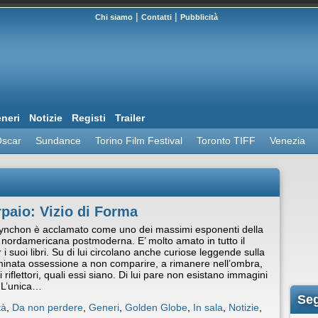
|
|
Chi siamo
Contatti
Pubblicità
neri
Notizie
Registi
Trailer
scar
Sundance
Torino Film Festival
Toronto TIFF
Venezia
paio: Vizio di Forma
nchon è acclamato come uno dei massimi esponenti della
a nordamericana postmoderna. E’ molto amato in tutto il
i suoi libri. Su di lui circolano anche curiose leggende sulla
inata ossessione a non comparire, a rimanere nell’ombra,
 riflettori, quali essi siano. Di lui pare non esistano immagini
. L’unica…
Seg
tà
,
Da non perdere
,
Generi
,
Golden Globe
,
In sala
,
Notizie
,