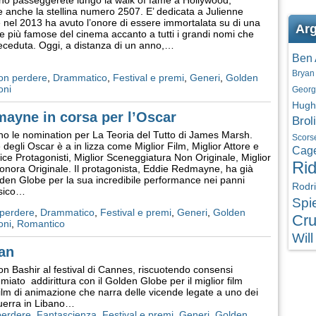
no passeggerete lungo la walk of fame a Hollywood,
e anche la stellina numero 2507. E’ dedicata a Julienne
nel 2013 ha avuto l’onore di essere immortalata su di una
Arg
de più famose del cinema accanto a tutti i grandi nomi che
eceduta. Oggi, a distanza di un anno,…
Ben 
Bryan
on perdere
,
Drammatico
,
Festival e premi
,
Generi
,
Golden
oni
Georg
Hugh
mayne in corsa per l’Oscar
Brol
o le nomination per La Teoria del Tutto di James Marsh.
Scors
 degli Oscar è a in lizza come Miglior Film, Miglior Attore e
Cag
trice Protagonisti, Miglior Sceneggiatura Non Originale, Miglior
Rid
nora Originale. Il protagonista, Eddie Redmayne, ha già
olden Globe per la sua incredibile performance nei panni
Rodr
isico…
Spi
perdere
,
Drammatico
,
Festival e premi
,
Generi
,
Golden
Cru
oni
,
Romantico
Will
an
n Bashir al festival di Cannes, riscuotendo consensi
remiato addirittura con il Golden Globe per il miglior film
film di animazione che narra delle vicende legate a uno dei
 guerra in Libano…
perdere
,
Fantascienza
,
Festival e premi
,
Generi
,
Golden