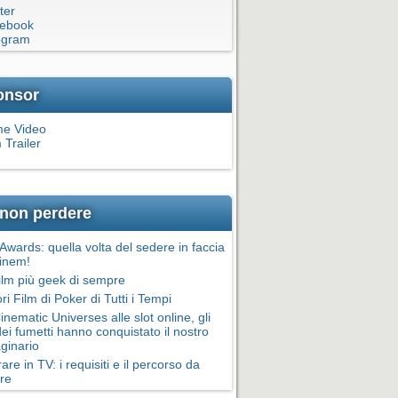
ter
ebook
egram
onsor
me Video
 Trailer
non perdere
wards: quella volta del sedere in faccia
inem!
film più geek di sempre
ori Film di Poker di Tutti i Tempi
inematic Universes alle slot online, gli
dei fumetti hanno conquistato il nostro
ginario
are in TV: i requisiti e il percorso da
re