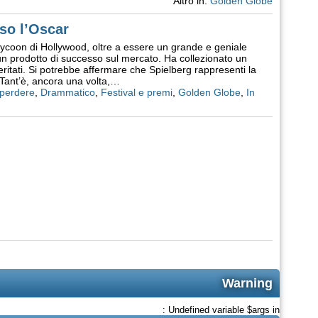
Altro in:
Golden Globe
so l’Oscar
tycoon di Hollywood, oltre a essere un grande e geniale
 un prodotto di successo sul mercato. Ha collezionato un
ritati. Si potrebbe affermare che Spielberg rappresenti la
 Tant’è, ancora una volta,…
perdere
,
Drammatico
,
Festival e premi
,
Golden Globe
,
In
Warning
: Undefined variable $args in