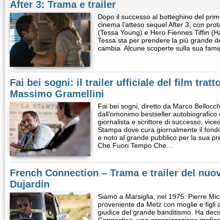
After 3: Trama e trailer
Dopo il successo al botteghino del primo
cinema l’atteso sequel After 3, con pro
(Tessa Young) e Hero Fiennes Tiffin (H
Tessa sta per prendere la più grande dec
cambia. Alcune scoperte sulla sua famig
Fai bei sogni: il trailer ufficiale del film tra
Massimo Gramellini
Fai bei sogni, diretto da Marco Bellocchio,
dall’omonimo bestseller autobiografico
giornalista e scrittore di successo, vice
Stampa dove cura giornalmente il fondo
e noto al grande pubblico per la sua pr
Che Fuori Tempo Che…
French Connection – Trama e trailer del nuo
Dujardin
Siamo a Marsiglia, nel 1975. Pierre Mi
proveniente da Metz con moglie e figli 
giudice del grande banditismo. Ha decis