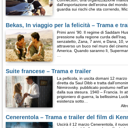
Connection, una organizzazione mafiosa
dall’esportazione dell’eroina del mondo
guardia sui rischi che sta correndo, M
Bekas, In viaggio per la felicità – Trama e tra
Primi anni ’90. Il regime di Saddam Hus
pressione sulla regione curda dell’Iraq. 
senzatetto, Zana, 7 anni, e Dana, 10, 
attraverso un buco nel muro del cinema
America. Quando saranno lì, Superman p
…
Suite francese – Trama e trailer
La pellicola, in uscita domani 12 marzo 
diretta da Saul Dibb e tratta dall’omon
Némirovsky. pubblicato postumo nell’an
dalla sua stesura. 1940 – Francia. In att
prigioniero di guerra, la bellissima Luci
esistenza sotto…
Altr
Cenerentola – Trama e trailer del film di Ke
Uscirà il 12 marzo Cenerentola, il nuo