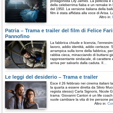
protagonista Lily James. La pellicola 
della celeberrima fiaba e un remake in l
del 1950. La versione italiana della ba
film è stata affidata alla voce di Arisa. 
Altro in:
Patria – Trama e trailer del film di Felice Fa
Pannofino
La fabbrica chiude e licenzia, l’ennesim
lavoro, addio identità, addio certezze. 
arrampica sulla torre della fabbrica, pe
rabbia cieca, minacciando di buttarsi gi
rappresentante sindacale, di carattere e 
arriva per salvarlo dalla caduta. Il…
Le leggi del desiderio – Trama e trailer
Esce il 26 febbraio nei cinema italiani la
la quarta a essere diretta da Silvio Mucc
regista stesso) Carla Signoris, Nicole 
trama: Giovanni Canton è un life coach 
vuole cambiare la vita di tre persone 
Altro in:
Co