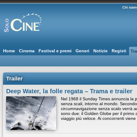
Chi siam
Home
Cinema
Festival e premi
Generi
Notizie
Registi
Tra
Trailer
Deep Water, la folle regata – Trama e trailer
Nel 1968 il Sunday Times annuncia la pri
senza scali, intorno al mondo. Secondo 
circumnavigazione senza scalo verrà au
sono due: il Golden Globe per il primo ar
viaggio più veloce. Ai concorrenti viene