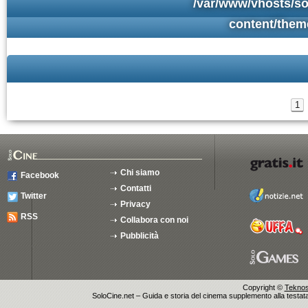
/var/www/vhosts/so
content/them
1
Chi siamo
Facebook
Contatti
Twitter
Privacy
RSS
Collabora con noi
Pubblicità
Copyright ©
Teknosu
SoloCine.net – Guida e storia del cinema supplemento alla testata g