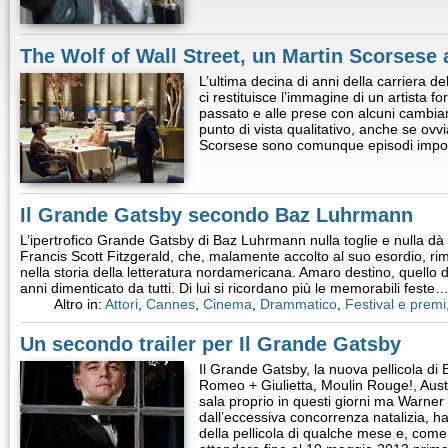
The Wolf of Wall Street, un Martin Scorsese 
L’ultima decina di anni della carriera 
ci restituisce l’immagine di un artista fo
passato e alle prese con alcuni cambiamen
punto di vista qualitativo, anche se ovvi
Scorsese sono comunque episodi import
Il Grande Gatsby secondo Baz Luhrmann
L’ipertrofico Grande Gatsby di Baz Luhrmann nulla toglie e nulla dà
Francis Scott Fitzgerald, che, malamente accolto al suo esordio, ri
nella storia della letteratura nordamericana. Amaro destino, quello d
anni dimenticato da tutti. Di lui si ricordano più le memorabili feste
Altro in:
Attori
,
Cannes
,
Cinema
,
Drammatico
,
Festival e premi
Un secondo trailer per Il Grande Gatsby
Il Grande Gatsby, la nuova pellicola d
Romeo + Giulietta, Moulin Rouge!, Austr
sala proprio in questi giorni ma Warner
dall’eccessiva concorrenza natalizia, ha
della pellicola di qualche mese e, come