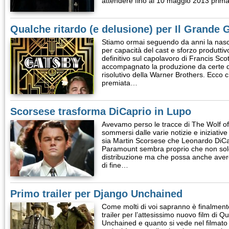
attendere fino al 10 maggio 2013 prim
Qualche ritardo (e delusione) per Il Grande 
Stiamo ormai seguendo da anni la nascita 
per capacità del cast e sforzo produttiv
definitivo sul capolavoro di Francis Sco
accompagnato la produzione da certe diffi
risolutivo della Warner Brothers. Ecco ch
premiata…
Scorsese trasforma DiCaprio in Lupo
Avevamo perso le tracce di The Wolf of
sommersi dalle varie notizie e iniziati
sia Martin Scorsese che Leonardo DiCapr
Paramount sembra proprio che non solo 
distribuzione ma che possa anche aver
di fine…
Primo trailer per Django Unchained
Come molti di voi sapranno è finalmente
trailer per l’attesissimo nuovo film di 
Unchained e quanto si vede nel filmato