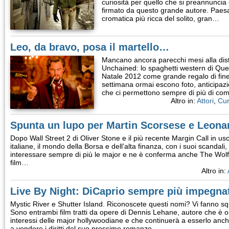
curiosità per quello che si preannuncia
firmato da questo grande autore. Paesa
cromatica più ricca del solito, gran…
Leo, da bravo, posa il martello…
Mancano ancora parecchi mesi alla dist
Unchained: lo spaghetti western di Quent
Natale 2012 come grande regalo di fine a
settimana ormai escono foto, anticipazion
che ci permettono sempre di più di com
Altro in:
Attori
,
Cur
Spunta un lupo per Martin Scorsese e Leona
Dopo Wall Street 2 di Oliver Stone e il più recente Margin Call in us
italiane, il mondo della Borsa e dell’alta finanza, con i suoi scandali,
interessare sempre di più le major e ne è conferma anche The Wolf o
film…
Altro in:
Live By Night: DiCaprio sempre più impegna
Mystic River e Shutter Island. Riconoscete questi nomi? Vi fanno s
Sono entrambi film tratti da opere di Dennis Lehane, autore che è o
interessi delle major hollywoodiane e che continuerà a esserlo anche
a vendere i diritti del suo prossimo romanzo…