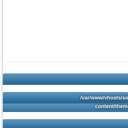
/var/www/vhosts/so
content/them