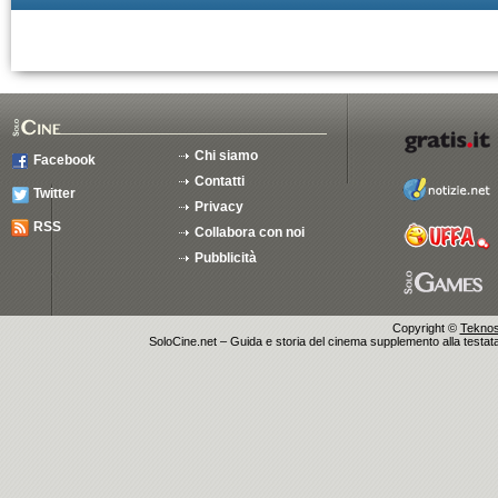
Chi siamo
Facebook
Contatti
Twitter
Privacy
RSS
Collabora con noi
Pubblicità
Copyright ©
Teknosu
SoloCine.net – Guida e storia del cinema supplemento alla testata g