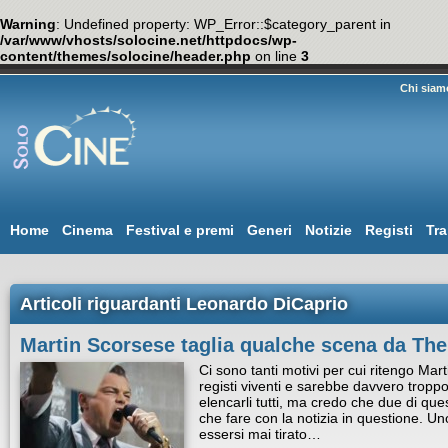
Warning
: Undefined property: WP_Error::$category_parent in
/var/www/vhosts/solocine.net/httpdocs/wp-
content/themes/solocine/header.php
on line
3
Chi siam
Home
Cinema
Festival e premi
Generi
Notizie
Registi
Tra
Articoli riguardanti Leonardo DiCaprio
Martin Scorsese taglia qualche scena da The 
Ci sono tanti motivi per cui ritengo Mar
registi viventi e sarebbe davvero troppo
elencarli tutti, ma credo che due di que
che fare con la notizia in questione. Uno
essersi mai tirato…