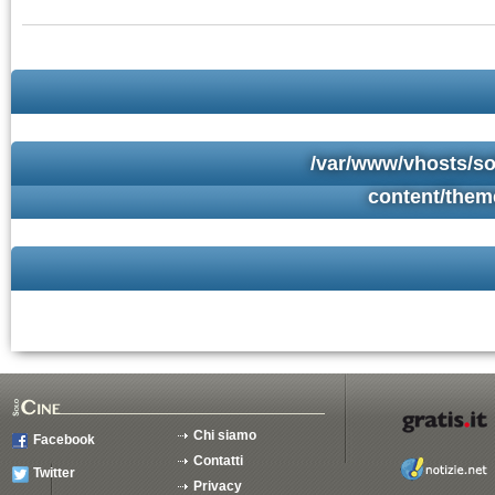
/var/www/vhosts/so
content/them
Chi siamo
Facebook
Contatti
Twitter
Privacy