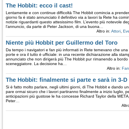
The Hobbit: ecco il cast!
Lentamente e con continue difficoltà The Hobbit comincia a prend
giorno fa è stato annunciato il definitivo via a lavori la Rete ha com
notizie riguardanti questo attesissimo film. L’evento più notevole degl
l’annuncio, da parte di Peter Jackson, di una buona…
Altro in:
Attori
,
Eve
Niente più Hobbit per Guillermo del Toro
Da tempo i navigatori e fan più informati in Rete temevano che una 
porte e ora il tutto è ufficiale: in una recente dichiarazione alla st
annunciato che non dirigerà più The Hobbit pur rimanendo a bordo de
sceneggiatore. La decisione ha…
Altro in:
Fan
The Hobbit: finalmente si parte e sarà in 3-D
Si è fatto molto parlare, negli ultimi giorni, di The Hobbit e dando u
pare ormai sicuro che i lavori partiranno finalmente a inizio luglio, per 
anticipazioni più gustose le ha concesse Richard Taylor della WETA,
Peter…
Altr