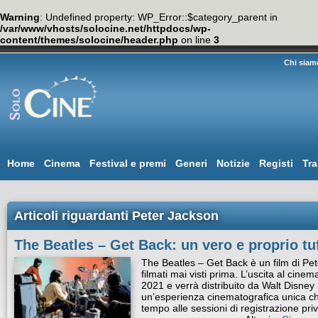
Warning
: Undefined property: WP_Error::$category_parent in
/var/www/vhosts/solocine.net/httpdocs/wp-
content/themes/solocine/header.php
on line
3
Chi siam
Home
Cinema
Festival e premi
Generi
Notizie
Registi
Tra
Articoli riguardanti Peter Jackson
The Beatles – Get Back: un vero e proprio tu
The Beatles – Get Back è un film di Pe
filmati mai visti prima. L’uscita al cinem
2021 e verrà distribuito da Walt Disney
un’esperienza cinematografica unica che
tempo alle sessioni di registrazione pri