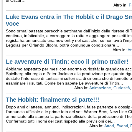
di Oscar…
Altro in:
F
Luke Evans entra in The Hobbit e il Drago S
voce
Sono ormai passate parecchie settimane dall’inizio delle riprese d
continua, infaticabile, a correggere la rotta e aggiungere pezzetti impo
regista ha annunciato una new entry nel cast che, se non avrà l’impa
Legolas per Orlando Bloom, potrà comunque condizionare…
Altro in:
At
Le avventure di Tintin: ecco il primo trailer!
Abbiamo aspettato per mesi con enorme curiosità: la grandiosa acco
Spielberg alla regia e Peter Jackson alla produzione per quanto rig
destato l’interesse di tantissimi cultori sia di cinema che di fumett
esaminare i risultati. Come ben sapete Le avventure di Tintin…
Altro in:
Animazione
,
Curiosità
The Hobbit: finalmente si parte!!!
Dopo anni di attese, annunci, indiscrezioni, false partenze e gossip
l’annuncio ufficiale e le prime foto del set: Warner Bros, New Li
annunciato alla stampa la partenza ufficiale della produzione di Th
Confermati tutti i nomi del cast rispetto alle previsioni dei…
Altro in:
Attori
,
Eventi
,