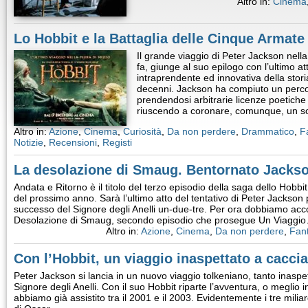
Altro in:
Cinema
Lo Hobbit e la Battaglia delle Cinque Armate
Il grande viaggio di Peter Jackson nella
fa, giunge al suo epilogo con l’ultimo at
intraprendente ed innovativa della stori
decenni. Jackson ha compiuto un perco
prendendosi arbitrarie licenze poetiche s
riuscendo a coronare, comunque, un 
Altro in:
Azione
,
Cinema
,
Curiosità
,
Da non perdere
,
Drammatico
,
F
Notizie
,
Recensioni
,
Registi
La desolazione di Smaug. Bentornato Jacks
Andata e Ritorno è il titolo del terzo episodio della saga dello Hobbit
del prossimo anno. Sarà l’ultimo atto del tentativo di Peter Jackson 
successo del Signore degli Anelli un-due-tre. Per ora dobbiamo accon
Desolazione di Smaug, secondo episodio che prosegue Un Viaggi
Altro in:
Azione
,
Cinema
,
Da non perdere
,
Fan
Con l’Hobbit, un viaggio inaspettato a caccia
Peter Jackson si lancia in un nuovo viaggio tolkeniano, tanto inaspet
Signore degli Anelli. Con il suo Hobbit riparte l’avventura, o meglio ini
abbiamo già assistito tra il 2001 e il 2003. Evidentemente i tre miliard