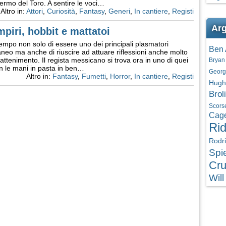
ermo del Toro. A sentire le voci…
Altro in:
Attori
,
Curiosità
,
Fantasy
,
Generi
,
In cantiere
,
Registi
Arg
mpiri, hobbit e mattatoi
empo non solo di essere uno dei principali plasmatori
Ben 
neo ma anche di riuscire ad attuare riflessioni anche molto
ntrattenimento. Il regista messicano si trova ora in uno di quei
Bryan
con le mani in pasta in ben…
Georg
Altro in:
Fantasy
,
Fumetti
,
Horror
,
In cantiere
,
Registi
Hugh
Brol
Scors
Cag
Rid
Rodr
Spi
Cru
Will