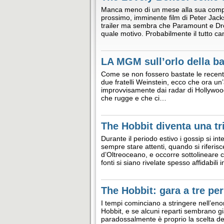
Manca meno di un mese alla sua compa
prossimo, imminente film di Peter Jack
trailer ma sembra che Paramount e Dre
quale motivo. Probabilmente il tutto 
LA MGM sull’orlo della ba
Come se non fossero bastate le recenti 
due fratelli Weinstein, ecco che ora un’
improvvisamente dai radar di Hollywoo
che rugge e che ci…
The Hobbit diventa una tri
Durante il periodo estivo i gossip si inte
sempre stare attenti, quando si riferisc
d’Oltreoceano, e occorre sottolineare
fonti si siano rivelate spesso affidabili
The Hobbit: gara a tre per 
I tempi cominciano a stringere nell’en
Hobbit, e se alcuni reparti sembrano già
paradossalmente è proprio la scelta dell’