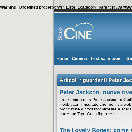
Warning
: Undefined property: WP_Error::$category_parent in
/var/ww
Home
Cinema
Festival e premi
Ge
Articoli riguardanti Peter Ja
Peter Jackson, nuove rive
La premiata ditta Peter Jackson e Guill
Hobbit con il risultato che molti siti we
moltitudine di voci incontrollate e scar
vorrebbe Tom Waits figurare in…
The Lovely Bones: come s