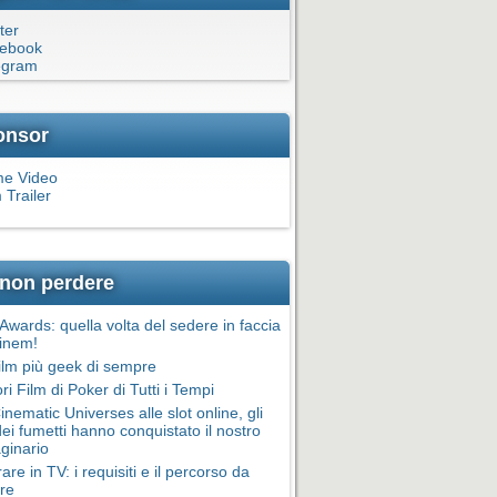
ter
ebook
egram
onsor
me Video
 Trailer
non perdere
wards: quella volta del sedere in faccia
inem!
film più geek di sempre
ori Film di Poker di Tutti i Tempi
inematic Universes alle slot online, gli
dei fumetti hanno conquistato il nostro
ginario
are in TV: i requisiti e il percorso da
re