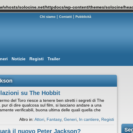
w/vhosts/solocine.net/httpdocs/wp-content/themes/solocine/hea
|
|
Chi siamo
Contatti
Pubblicità
neri
Notizie
Registi
Trailer
ckson
lazioni su The Hobbit
ermo del Toro riesce a tenere ben stretti i segreti di The
b, pur di dire qualcosa sul film, si lasciano andare a una
samente verificabili, buona ultima delle quali quella che
Altro in:
Attori
,
Fantasy
,
Generi
,
In cantiere
,
Registi
Seg
arà il nuovo Peter Jackson?