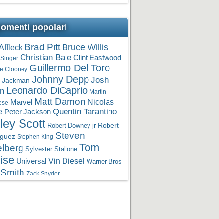
omenti popolari
Brad Pitt
Bruce Willis
Affleck
Christian Bale
Clint Eastwood
 Singer
Guillermo Del Toro
e Clooney
Johnny Depp
Josh
 Jackman
Leonardo DiCaprio
in
Martin
Matt Damon
Nicolas
Marvel
ese
Quentin Tarantino
e
Peter Jackson
ley Scott
Robert Downey jr
Robert
Steven
iguez
Stephen King
Tom
elberg
Sylvester Stallone
ise
Vin Diesel
Universal
Warner Bros
 Smith
Zack Snyder