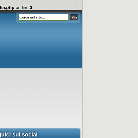
der.php
on line
3
uici sui social