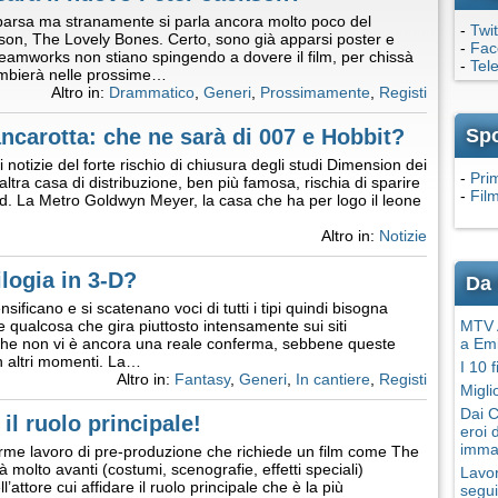
rsa ma stranamente si parla ancora molto poco del
-
Twit
son, The Lovely Bones. Certo, sono già apparsi poster e
-
Fac
amworks non stiano spingendo a dovere il film, per chissà
-
Tel
cambierà nelle prossime…
Altro in:
Drammatico
,
Generi
,
Prossimamente
,
Registi
ncarotta: che ne sarà di 007 e Hobbit?
Sp
notizie del forte rischio di chiusura degli studi Dimension dei
-
Pri
altra casa di distribuzione, ben più famosa, rischia di sparire
-
Film
d. La Metro Goldwyn Meyer, la casa che ha per logo il leone
Altro in:
Notizie
logia in 3-D?
Da 
nsificano e si scatenano voci di tutti i tipi quindi bisogna
e qualcosa che gira piuttosto intensamente sui siti
MTV A
 che non vi è ancora una reale conferma, sebbene queste
a Em
 in altri momenti. La…
I 10 
Altro in:
Fantasy
,
Generi
,
In cantiere
,
Registi
Migli
Dai C
il ruolo principale!
eroi 
imma
orme lavoro di pre-produzione che richiede un film come The
 molto avanti (costumi, scenografie, effetti speciali)
Lavor
attore cui affidare il ruolo principale che è la più
segui