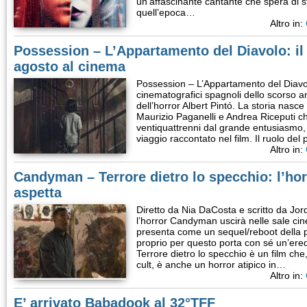
un’affascinante cantante che spera di 
quell’epoca…
Altro in:
Possession – L’Appartamento del Diavolo: il
agosto al cinema
Possession – L’Appartamento del Diavol
cinematografici spagnoli dello scorso 
dell’horror Albert Pintó. La storia nasc
Maurizio Paganelli e Andrea Riceputi c
ventiquattrenni dal grande entusiasmo, 
viaggio raccontato nel film. Il ruolo de
Altro in:
Candyman – Terrore dietro lo specchio: l’ho
aspetta
Diretto da Nia DaCosta e scritto da Jo
l’horror Candyman uscirà nelle sale cin
presenta come un sequel/reboot della 
proprio per questo porta con sé un’er
Terrore dietro lo specchio è un film che
cult, è anche un horror atipico in…
Altro in:
E’ arrivato Babadook al 32°TFF