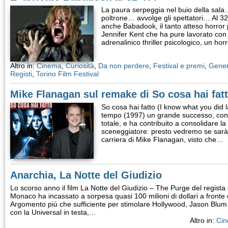
La paura serpeggia nel buio della sala… s
poltrone… avvolge gli spettatori… Al 32
anche Babadook, il tanto atteso horror p
Jennifer Kent che ha pure lavorato con
adrenalinico thriller psicologico, un ho
Altro in:
Cinema
,
Curiosità
,
Da non perdere
,
Festival e premi
,
Gener
Registi
,
Torino Film Festival
Mike Flanagan sul remake di So cosa hai fat
So cosa hai fatto (I know what you did 
tempo (1997) un grande successo, con p
totale, e ha contribuito a consolidare la
sceneggiatore: presto vedremo se sarà
carriera di Mike Flanagan, visto che…
Anarchia, La Notte del Giudizio
Lo scorso anno il film La Notte del Giudizio – The Purge del regis
Monaco ha incassato a sorpesa quasi 100 milioni di dollari a fronte di 
Argomento più che sufficiente per stimolare Hollywood, Jason Blum (
con la Universal in testa,…
Altro in:
Ci