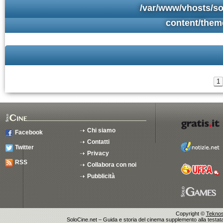
/var/www/vhosts/so
content/them
1
Chi siamo
Facebook
Contatti
Twitter
Privacy
RSS
Collabora con noi
Pubblicità
Copyright ©
Teknosu
SoloCine.net – Guida e storia del cinema supplemento alla testata g