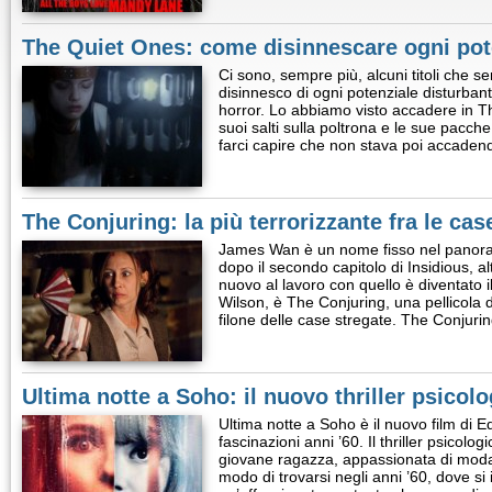
The Quiet Ones: come disinnescare ogni pot
Ci sono, sempre più, alcuni titoli che s
disinnesco di ogni potenziale disturbant
horror. Lo abbiamo visto accadere in T
suoi salti sulla poltrona e le sue pacche
farci capire che non stava poi accade
The Conjuring: la più terrorizzante fra le cas
James Wan è un nome fisso nel panora
dopo il secondo capitolo di Insidious, al
nuovo al lavoro con quello è diventato il
Wilson, è The Conjuring, una pellicola 
filone delle case stregate. The Conjur
Ultima notte a Soho: il nuovo thriller psicol
Ultima notte a Soho è il nuovo film di 
fascinazioni anni ’60. Il thriller psicolo
giovane ragazza, appassionata di moda
modo di trovarsi negli anni ’60, dove si 