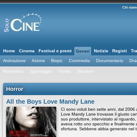
Chi siam
Home
Cinema
Festival e premi
Notizie
Registi
Tra
Generi
Animazione
Azione
Biopic
Commedia
Documentario
Dra
Romantico
Spionaggio
Thriller
Western
Horror
All the Boys Love Mandy Lane
Ci sono voluti ben sette anni, dal 2006 
Love Mandy Lane trovasse il giusto canal
suo produttore, intervistato al riguardo
aveva rotto uno specchio e finalmente av
sfortuna. Sebbene abbia generato ne