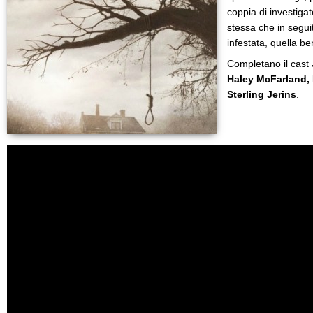
coppia di investigato
stessa che in segui
infestata, quella b
Completano il cast
Haley McFarland,
Sterling Jerins
.