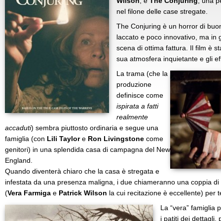
Wilson
, è
The Conjuring
, una p
nel filone delle case stregate.
The Conjuring è un horror di buon
laccato e poco innovativo, ma in 
scena di ottima fattura. Il film è s
sua atmosfera inquietante e gli eff
La trama (che la
produzione
definisce come
ispirata a fatti
realmente
accaduti
) sembra piuttosto ordinaria e segue una
famiglia (con
Lili Taylor
e
Ron Livingstone
come
genitori) in una splendida casa di campagna del New
England.
Quando diventerà chiaro che la casa è stregata e
infestata da una presenza maligna, i due chiameranno una coppia di 
(
Vera Farmiga
e
Patrick Wilson
la cui recitazione è eccellente) per t
La “vera” famiglia p
i patiti dei dettagli