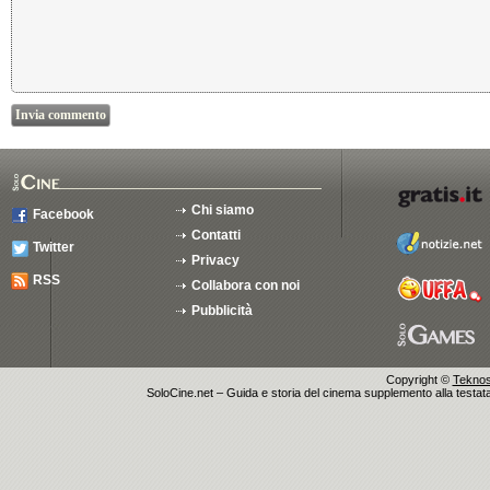
Chi siamo
Facebook
Contatti
Twitter
Privacy
RSS
Collabora con noi
Pubblicità
Copyright ©
Teknosu
SoloCine.net – Guida e storia del cinema supplemento alla testata g