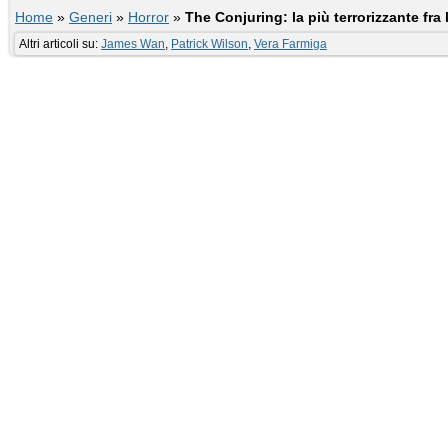
Home
»
Generi
»
Horror
»
The Conjuring: la più terrorizzante fra 
Altri articoli su:
James Wan
,
Patrick Wilson
,
Vera Farmiga