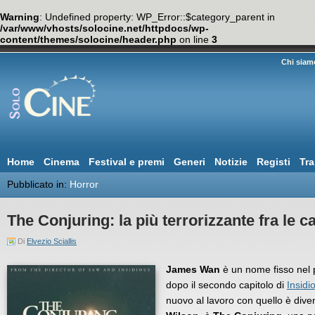
Warning
: Undefined property: WP_Error::$category_parent in
/var/www/vhosts/solocine.net/httpdocs/wp-
content/themes/solocine/header.php
on line
3
Chi siam
Home
Cinema
Festival e premi
Generi
Notizie
Registi
Tra
Pubblicato in:
Horror
The Conjuring: la più terrorizzante fra le c
Di
Elvezio Sciallis
James Wan
è un nome fisso nel 
dopo il secondo capitolo di
Insidi
nuovo al lavoro con quello è divent