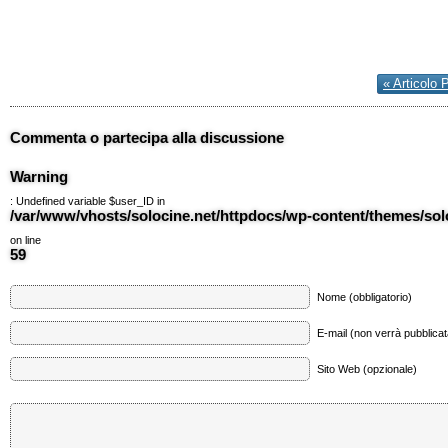
« Articolo 
Commenta o partecipa alla discussione
Warning
: Undefined variable $user_ID in
/var/www/vhosts/solocine.net/httpdocs/wp-content/themes/so
on line
59
Nome (obbligatorio)
E-mail (non verrà pubblicata
Sito Web (opzionale)