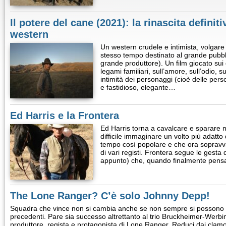
Il potere del cane (2021): la rinascita definiti
western
Un western crudele e intimista, volgare 
stesso tempo destinato al grande pubbli
grande produttore). Un film giocato sui du
legami familiari, sull’amore, sull’odio, s
intimità dei personaggi (cioè delle per
e fastidioso, elegante…
Ed Harris e la Frontera
Ed Harris torna a cavalcare e sparare n
difficile immaginare un volto più adatt
tempo così popolare e che ora sopravviv
di vari registi. Frontera segue le gesta 
appunto) che, quando finalmente pens
The Lone Ranger? C’è solo Johnny Depp!
Squadra che vince non si cambia anche se non sempre si possono eg
precedenti. Pare sia successo altrettanto al trio Bruckheimer-Werbi
produttore, regista e protagonista di Lone Ranger. Reduci dai clamoro