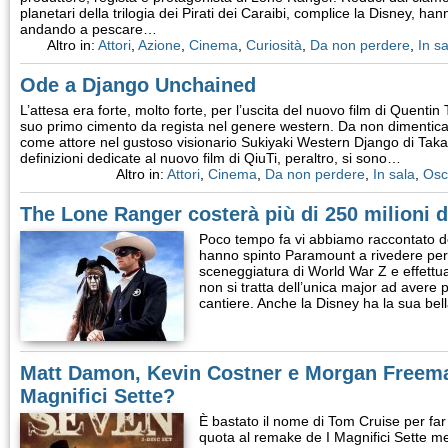
planetari della trilogia dei Pirati dei Caraibi, complice la Disney, h
andando a pescare…
Altro in:
Attori
,
Azione
,
Cinema
,
Curiosità
,
Da non perdere
,
In sa
Ode a Django Unchained
L’attesa era forte, molto forte, per l’uscita del nuovo film di Quent
suo primo cimento da regista nel genere western. Da non dimenticar
come attore nel gustoso visionario Sukiyaki Western Django di Takash
definizioni dedicate al nuovo film di QiuTi, peraltro, si sono…
Altro in:
Attori
,
Cinema
,
Da non perdere
,
In sala
,
Osc
The Lone Ranger costerà più di 250 milioni di
Poco tempo fa vi abbiamo raccontato dei
hanno spinto Paramount a rivedere per 
sceneggiatura di World War Z e effettu
non si tratta dell’unica major ad avere 
cantiere. Anche la Disney ha la sua be
Matt Damon, Kevin Costner e Morgan Freema
Magnifici Sette?
È bastato il nome di Tom Cruise per f
quota al remake de I Magnifici Sette 