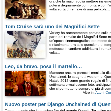
ora che la major voglia mettere insieme 
potersi degnamente confrontare con l’o
volta sorta di remake di una pellicola…
Tom Cruise sarà uno dei Magnifici Sette
Variety ha recentemente postato sulla p
parte del remake de I Magnifici Sette 
un’epoca cinematografica totalmente dom
e rifacimento era solo questione di te
mettesse in cantiere addirittura il rem
volta…
Leo, da bravo, posa il martello…
Mancano ancora parecchi mesi alla dist
Unchained: lo spaghetti western di Quent
Natale 2012 come grande regalo di fine a
settimana ormai escono foto, anticipazion
che ci permettono sempre di più di com
Altro in:
Attori
,
Cur
Nuovo poster per Django Unchained di Quent
Tenendo conto che il prossimo film del grande Quentin Tarantino verr