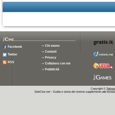
Chi siamo
Facebook
Contatti
Twitter
Privacy
RSS
Collabora con noi
Pubblicità
Copyright ©
Teknosu
SoloCine.net – Guida e storia del cinema supplemento alla testata g