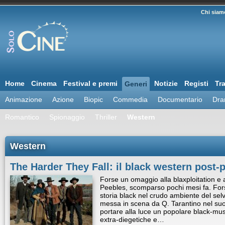
Chi siam
Home
Cinema
Festival e premi
Notizie
Registi
Tra
Generi
Animazione
Azione
Biopic
Commedia
Documentario
Dra
Romantico
Spionaggio
Thriller
Western
Western
The Harder They Fall: il black western post
Forse un omaggio alla blaxploitation e 
Peebles, scomparso pochi mesi fa. Fors
storia black nel crudo ambiente del se
messa in scena da Q. Tarantino nel suo
portare alla luce un popolare black-mus
extra-diegetiche e…