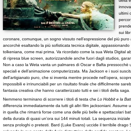
della 
innova
ultimi
percor
prende
sui lib
coronare, comunque, un sogno vissuto nell’espressione del più puro 
ancorchè esaltando la più sofisticata tecnica digitale, appassionando
tolkeniana, come mai prima. Va ricordato come la sua Weta Digital ab
di ripresa blue screen, autorizzandole anche fuori dagli studios, garante
Non a caso la Weta vanta un palmares di Oscar e Bafta pressocchè uni
speciali e dell’animazione computerizzata. Ma Jackson e i suoi suscit
dell’artigianato puro, che si inventa mentre procede nell’opera, scopr
impossibili e irrinunciabili per un risultato finale che difficilmente sar
fantasia creativa che hanno caratterizzato tutti e sei i titoli della saga.
Nemmeno terminano di scorrere i titoli di testa che
Lo Hobbit e la Bat
differenzia immediatamente da tutti gli altri film jacksoniani. Assume
in quella che rimarrà forse come una delle più belle e spettacolari bat
della durata di quasi un’ora sui 144 minuti totali. La sequenza iniziale
senza prologhi o pretesti. Bard (Luke Evans) uccide il terribile dra