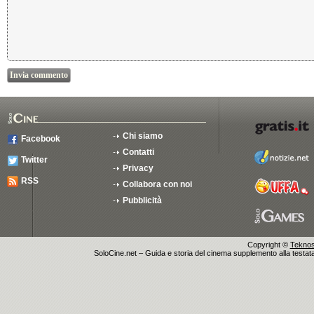
Chi siamo
Facebook
Contatti
Twitter
Privacy
RSS
Collabora con noi
Pubblicità
Copyright ©
Teknosu
SoloCine.net – Guida e storia del cinema supplemento alla testata g