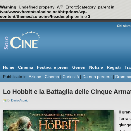
Warning
: Undefined property: WP_Error::$category_parent in
/var/www/vhosts/solocine.net/httpdocs/wp-
content/themes/solocine/header.php
on line
3
Chi siam
Home
Cinema
Festival e premi
Generi
Notizie
Registi
Tra
Pubblicato in:
Azione
|
Cinema
|
Curiosità
|
Da non perdere
|
Drammat
Lo Hobbit e la Battaglia delle Cinque Arma
Di
Dario Arpaio
Il gra
Terra 
giunge