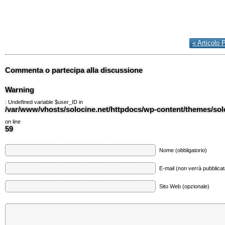
« Articolo 
Commenta o partecipa alla discussione
Warning
: Undefined variable $user_ID in
/var/www/vhosts/solocine.net/httpdocs/wp-content/themes/so
on line
59
Nome (obbligatorio)
E-mail (non verrà pubblicata
Sito Web (opzionale)