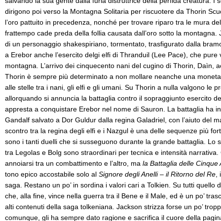
salvando la sua gente dalla furia distruttrice della perfida creatura. I 
dirigono poi verso la Montagna Solitaria per riscuotere da Thorin Sc
l’oro pattuito in precedenza, nonché per trovare riparo tra le mura dell
frattempo cade preda della follia causata dall’oro sotto la montagna. 
di un personaggio shakespiriano, tormentato, trasfigurato dalla bram
a Erebor anche l’esercito delgi elfi di Thranduil (Lee Pace), che pure va
montagna. L’arrivo dei cinquecento nani del cugino di Thorin, Daìn, 
Thorin è sempre più determinato a non mollare neanche una moneta d
alle stelle tra i nani, gli elfi e gli umani. Su Thorin a nulla valgono le 
allorquando si annuncia la battaglia contro il sopraggiunto esercito dei
appresta a conquistare Erebor nel nome di Sauron. La battaglia ha i
Gandalf salvato a Dor Guldur dalla regina Galadriel, con l’aiuto del
scontro tra la regina degli elfi e i Nazgul è una delle sequenze più for
sono i tanti duelli che si susseguono durante la grande battaglia. Lo 
tra Legolas e Bolg sono straordinari per tecnica e intensità narrativ
annoiarsi tra un combattimento e l’altro, ma
la Battaglia delle Cinque
tono epico accostabile solo al
Signore degli Anelli – il
Ritorno del Re
, 
saga. Restano un po’ in sordina i valori cari a Tolkien. Su tutti quello 
che, alla fine, vince nella guerra tra il Bene e il Male, ed è un po’ tr
alti contenuti della saga tolkeniana. Jackson strizza forse un po’ tropp
comunque, gli ha sempre dato ragione e sacrifica il cuore della pagina