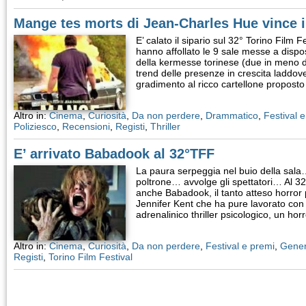
Mange tes morts di Jean-Charles Hue vince i
E’ calato il sipario sul 32° Torino Film F
hanno affollato le 9 sale messe a dispo
della kermesse torinese (due in meno d
trend delle presenze in crescita laddove 
gradimento al ricco cartellone propos
Altro in:
Cinema
,
Curiosità
,
Da non perdere
,
Drammatico
,
Festival 
Poliziesco
,
Recensioni
,
Registi
,
Thriller
E’ arrivato Babadook al 32°TFF
La paura serpeggia nel buio della sala… s
poltrone… avvolge gli spettatori… Al 32
anche Babadook, il tanto atteso horror p
Jennifer Kent che ha pure lavorato con
adrenalinico thriller psicologico, un ho
Altro in:
Cinema
,
Curiosità
,
Da non perdere
,
Festival e premi
,
Gener
Registi
,
Torino Film Festival