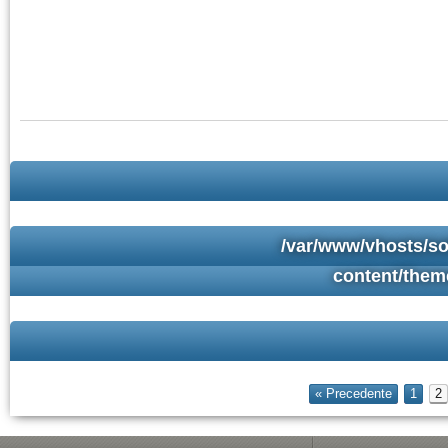
/var/www/vhosts/so
content/them
« Precedente
1
2