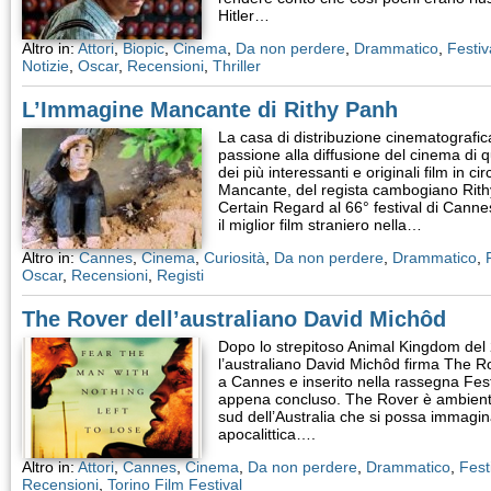
Hitler…
Altro in:
Attori
,
Biopic
,
Cinema
,
Da non perdere
,
Drammatico
,
Festiv
Notizie
,
Oscar
,
Recensioni
,
Thriller
L’Immagine Mancante di Rithy Panh
La casa di distribuzione cinematografic
passione alla diffusione del cinema di q
dei più interessanti e originali film in c
Mancante, del regista cambogiano Rithy
Certain Regard al 66° festival di Canne
il miglior film straniero nella…
Altro in:
Cannes
,
Cinema
,
Curiosità
,
Da non perdere
,
Drammatico
,
Oscar
,
Recensioni
,
Registi
The Rover dell’australiano David Michôd
Dopo lo strepitoso Animal Kingdom del 
l’australiano David Michôd firma The R
a Cannes e inserito nella rassegna Fest
appena concluso. The Rover è ambienta
sud dell’Australia che si possa immagin
apocalittica….
Altro in:
Attori
,
Cannes
,
Cinema
,
Da non perdere
,
Drammatico
,
Fest
Recensioni
,
Torino Film Festival