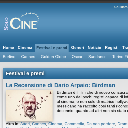
Chi siam
Home
Cinema
Generi
Notizie
Registi
Tra
Festival e premi
Berlino
Cannes
Golden Globe
Oscar
Sundance
Torino F
Festival e premi
La Recensione di Dario Arpaio: Birdman
Birdman è il film che di nuovo consacra
come uno dei pochi registi capace di i
al cinema, e non solo di matrice hollyw
messicano ha raccolto così tanti ricono
decennio, quanto ad altri non sia stato
Altro in:
Attori
,
Cannes
,
Cinema
,
Commedia
,
Da non perdere
,
Dram