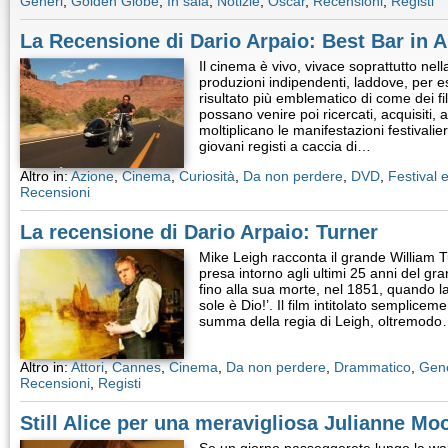
Generi
,
Golden Globe
,
In sala
,
Notizie
,
Oscar
,
Recensioni
,
Registi
La Recensione di Dario Arpaio: Best Bar in 
Il cinema è vivo, vivace soprattutto nell
produzioni indipendenti, laddove, per e
risultato più emblematico di come dei f
possano venire poi ricercati, acquisiti,
moltiplicano le manifestazioni festivaliere
giovani registi a caccia di…
Altro in:
Azione
,
Cinema
,
Curiosità
,
Da non perdere
,
DVD
,
Festival 
Recensioni
La recensione di Dario Arpaio: Turner
Mike Leigh racconta il grande William 
presa intorno agli ultimi 25 anni del gr
fino alla sua morte, nel 1851, quando la s
sole è Dio!’. Il film intitolato semplice
summa della regia di Leigh, oltremod
Altro in:
Attori
,
Cannes
,
Cinema
,
Da non perdere
,
Drammatico
,
Gene
Recensioni
,
Registi
Still Alice per una meravigliosa Julianne Mo