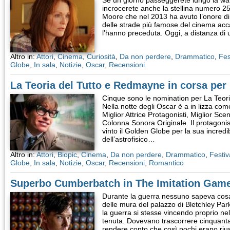
Se un giorno passeggerete lungo la wa
incrocerete anche la stellina numero 25
Moore che nel 2013 ha avuto l’onore di
delle strade più famose del cinema acca
l’hanno preceduta. Oggi, a distanza di
Altro in:
Attori
,
Cinema
,
Curiosità
,
Da non perdere
,
Drammatico
,
Fes
Globe
,
In sala
,
Notizie
,
Oscar
,
Recensioni
La Teoria del Tutto e Redmayne in corsa per 
Cinque sono le nomination per La Teori
Nella notte degli Oscar è a in lizza come
Miglior Attrice Protagonisti, Miglior Sc
Colonna Sonora Originale. Il protagon
vinto il Golden Globe per la sua incred
dell’astrofisico…
Altro in:
Attori
,
Biopic
,
Cinema
,
Da non perdere
,
Drammatico
,
Festiv
Globe
,
In sala
,
Notizie
,
Oscar
,
Recensioni
,
Romantico
Superbo Cumberbatch in The Imitation Gam
Durante la guerra nessuno sapeva cosa
delle mura del palazzo di Bletchley Pa
la guerra si stesse vincendo proprio nel
tenuta. Dovevano trascorrere cinquanta
rendere conto che così pochi erano rius