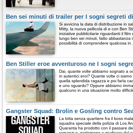
Ben sei minuti di trailer per I sogni segreti d
Si avvicina la data di distribuzione in sa
Mitty, la nuova pellicola di e con Ben Stil
iniziative pubblicitarie riguardanti il fi
lungo ben sei minuti, fatto abbastanza 
possibilità di comprendere qualcosa i
Ben Stiller eroe avventuroso ne I sogni segre
Dai, quante volte abbiamo sognato a occ
in autentici eroi? Quante volte ci siamo 
quella splendida ragazza e poi farla cad
e uno sguardo? Oppure abbiamo immagin
qualcuno in una situazione molto diffic
Gangster Squad: Brolin e Gosling contro Se
La lotta senza quartiere fra il boss ma
squadra speciale della polizia di Los An
Quaranta ha prodotto con il passare del
romanzi e, perlomeno a giudicare dal c