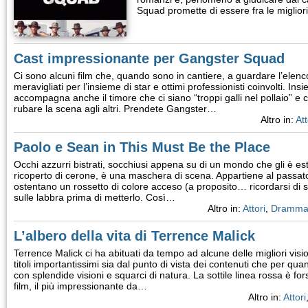
Squad promette di essere fra le miglio
Cast impressionante per Gangster Squad
Ci sono alcuni film che, quando sono in cantiere, a guardare l’elenco 
meravigliati per l’insieme di star e ottimi professionisti coinvolti. Ins
accompagna anche il timore che ci siano “troppi galli nel pollaio” e 
rubare la scena agli altri. Prendete Gangster…
Altro in:
Att
Paolo e Sean in This Must Be the Place
Occhi azzurri bistrati, socchiusi appena su di un mondo che gli è estr
ricoperto di cerone, è una maschera di scena. Appartiene al passato
ostentano un rossetto di colore acceso (a proposito… ricordarsi di 
sulle labbra prima di metterlo. Così…
Altro in:
Attori
,
Drammat
L’albero della vita di Terrence Malick
Terrence Malick ci ha abituati da tempo ad alcune delle migliori visio
titoli importantissimi sia dal punto di vista dei contenuti che per qua
con splendide visioni e squarci di natura. La sottile linea rossa è fors
film, il più impressionante da…
Altro in:
Attori