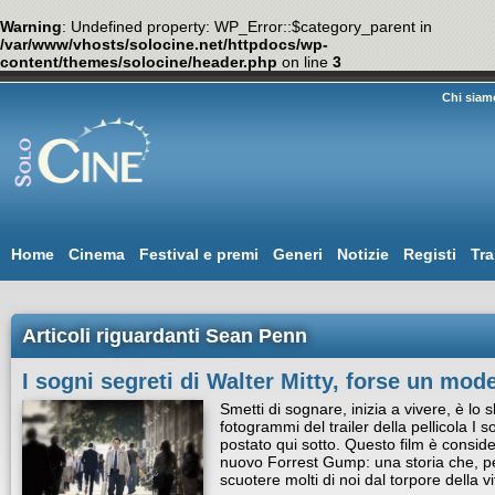
Warning
: Undefined property: WP_Error::$category_parent in
/var/www/vhosts/solocine.net/httpdocs/wp-
content/themes/solocine/header.php
on line
3
Chi siam
Home
Cinema
Festival e premi
Generi
Notizie
Registi
Tra
Articoli riguardanti Sean Penn
I sogni segreti di Walter Mitty, forse un model
Smetti di sognare, inizia a vivere, è lo
fotogrammi del trailer della pellicola I s
postato qui sotto. Questo film è consider
nuovo Forrest Gump: una storia che, p
scuotere molti di noi dal torpore della 