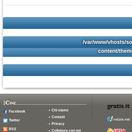
/var/www/vhosts/so
content/them
Chi siamo
Facebook
Contatti
Twitter
Privacy
RSS
Collabora con noi