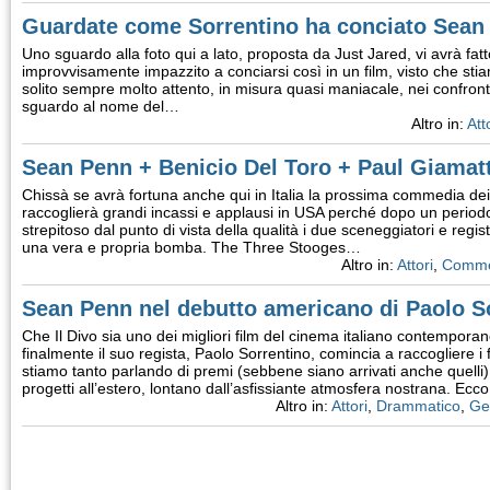
Guardate come Sorrentino ha conciato Sean
Uno sguardo alla foto qui a lato, proposta da Just Jared, vi avrà f
improvvisamente impazzito a conciarsi così in un film, visto che sti
solito sempre molto attento, in misura quasi maniacale, nei confronti
sguardo al nome del…
Altro in:
Att
Sean Penn + Benicio Del Toro + Paul Giamatti
Chissà se avrà fortuna anche qui in Italia la prossima commedia dei f
raccoglierà grandi incassi e applausi in USA perché dopo un period
strepitoso dal punto di vista della qualità i due sceneggiatori e regi
una vera e propria bomba. The Three Stooges…
Altro in:
Attori
,
Comme
Sean Penn nel debutto americano di Paolo S
Che Il Divo sia uno dei migliori film del cinema italiano contempor
finalmente il suo regista, Paolo Sorrentino, comincia a raccogliere i f
stiamo tanto parlando di premi (sebbene siano arrivati anche quelli) 
progetti all’estero, lontano dall’asfissiante atmosfera nostrana. Ec
Altro in:
Attori
,
Drammatico
,
Ge