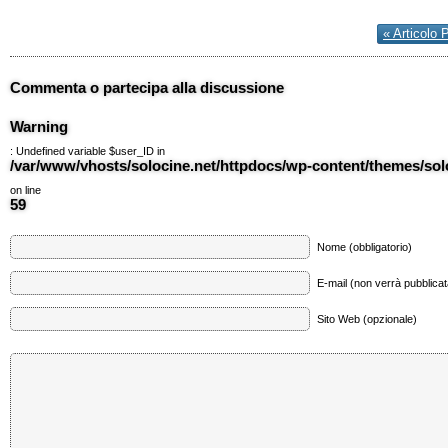
« Articolo 
Commenta o partecipa alla discussione
Warning
: Undefined variable $user_ID in
/var/www/vhosts/solocine.net/httpdocs/wp-content/themes/so
on line
59
Nome (obbligatorio)
E-mail (non verrà pubblicata
Sito Web (opzionale)