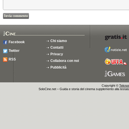
Chi siamo
Facebook
Contatti
Twitter
Privacy
RSS
Collabora con noi
Pubblicità
Copyright ©
Teknosu
SoloCine.net – Guida e storia del cinema supplemento alla testata g