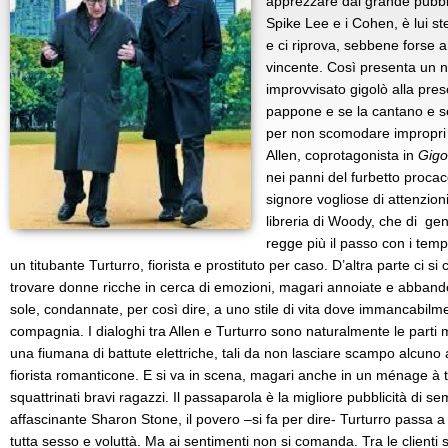
apprezzare dal grande pubbl
Spike Lee e i Cohen, è lui st
e ci riprova, sebbene forse a
vincente. Così presenta un 
improvvisato gigolò alla pres
pappone e se la cantano e s
per non scomodare impropri 
Allen, coprotagonista in
Gigo
nei panni del furbetto proca
signore vogliose di attenzion
libreria di Woody, che di ge
regge più il passo con i tempi
un titubante Turturro, fiorista e prostituto per caso. D’altra parte ci si
trovare donne ricche in cerca di emozioni, magari annoiate e abbandon
sole, condannate, per così dire, a uno stile di vita dove immancabilme
compagnia. I dialoghi tra Allen e Turturro sono naturalmente le parti mi
una fiumana di battute elettriche, tali da non lasciare scampo alcuno a
fiorista romanticone. E si va in scena, magari anche in un ménage à 
squattrinati bravi ragazzi. Il passaparola è la migliore pubblicità di s
affascinante Sharon Stone, il povero –si fa per dire- Turturro passa 
tutta sesso e voluttà. Ma ai sentimenti non si comanda. Tra le clienti