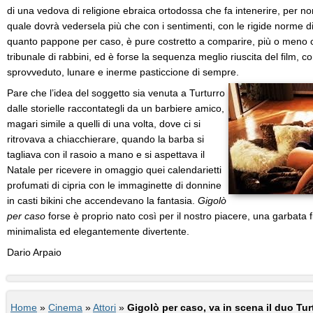
di una vedova di religione ebraica ortodossa che fa intenerire, per no
quale dovrà vedersela più che con i sentimenti, con le rigide norme di
quanto pappone per caso, è pure costretto a comparire, più o meno 
tribunale di rabbini, ed è forse la sequenza meglio riuscita del film, co
sprovveduto, lunare e inerme pasticcione di sempre.
Pare che l’idea del soggetto sia venuta a Turturro
dalle storielle raccontategli da un barbiere amico,
magari simile a quelli di una volta, dove ci si
ritrovava a chiacchierare, quando la barba si
tagliava con il rasoio a mano e si aspettava il
Natale per ricevere in omaggio quei calendarietti
profumati di cipria con le immaginette di donnine
in casti bikini che accendevano la fantasia.
Gigolò
per caso
forse è proprio nato così per il nostro piacere, una garbata
minimalista ed elegantemente divertente.
Dario Arpaio
Home
»
Cinema
»
Attori
»
Gigolò per caso, va in scena il duo Tur