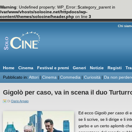
Warning
: Undefined property: WP_Error::$category_parent in
/var/www/vhosts/solocine.net/httpdocs/wp-
content/themes/solocine/header.php
on line
3
Chi siam
Home
Cinema
Festival e premi
Generi
Notizie
Registi
Tra
Pubblicato in:
Attori
|
Cinema
|
Commedia
|
Curiosità
|
Da non perder
Gigolò per caso, va in scena il duo Turturr
Di
Dario Arpaio
Ed ecco
Gigolò per caso
di e
se li scrive, se li dirige e l
garbo e un certo aplomb che 