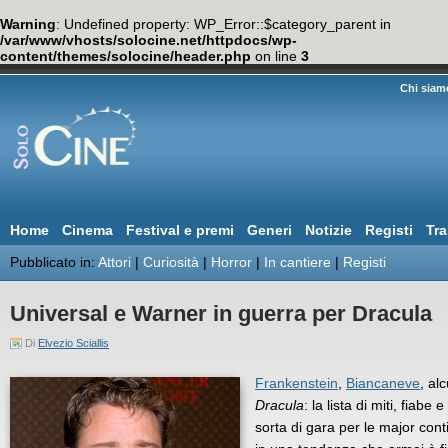
Warning
: Undefined property: WP_Error::$category_parent in
/var/www/vhosts/solocine.net/httpdocs/wp-
content/themes/solocine/header.php
on line
3
Chi siam
Home
Cinema
Festival e premi
Generi
Notizie
Registi
Tra
Pubblicato in:
Attori
|
Curiosità
|
Horror
|
In cantiere
|
Registi
Universal e Warner in guerra per Dracula
Di
Elvezio Sciallis
Frankenstein
,
Biancaneve
, al
Dracula
: la lista di miti, fiab
sorta di gara per le major conti