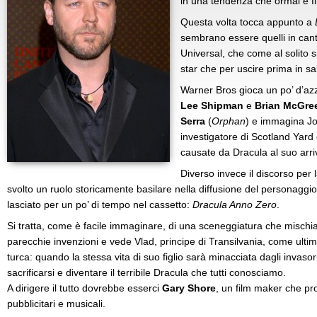
in una tendenza che ormai è fi
Questa volta tocca appunto a
sembrano essere quelli in can
Universal, che come al solito 
star che per uscire prima in sa
Warner Bros gioca un po’ d’az
Lee Shipman
e
Brian McGre
Serra
(
Orphan
) e immagina J
investigatore di Scotland Yard
causate da Dracula al suo arriv
Diverso invece il discorso per
svolto un ruolo storicamente basilare nella diffusione del personaggi
lasciato per un po’ di tempo nel cassetto:
Dracula Anno Zero
.
Si tratta, come è facile immaginare, di una sceneggiatura che mischi
parecchie invenzioni e vede Vlad, principe di Transilvania, come ultim
turca: quando la stessa vita di suo figlio sarà minacciata dagli invaso
sacrificarsi e diventare il terribile Dracula che tutti conosciamo.
A dirigere il tutto dovrebbe esserci
Gary Shore
, un film maker che pr
pubblicitari e musicali.