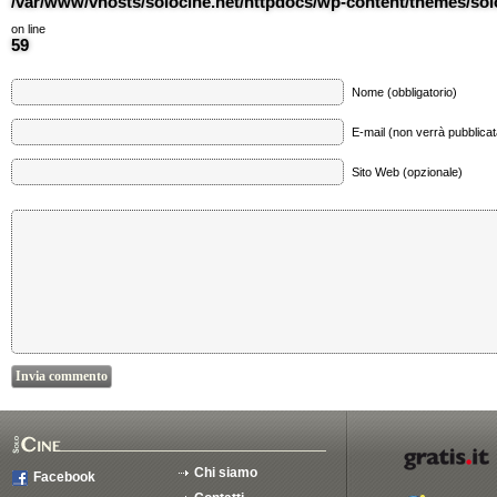
/var/www/vhosts/solocine.net/httpdocs/wp-content/themes/so
on line
59
Nome (obbligatorio)
E-mail (non verrà pubblicata
Sito Web (opzionale)
Chi siamo
Facebook