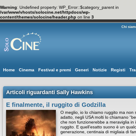
Warning
: Undefined property: WP_Error::$category_parent in
/var/www/vhosts/solocine.net/httpdocs/wp-
content/themes/solocine/header.php
on line
3
Chi siam
Home
Cinema
Festival e premi
Generi
Notizie
Registi
Tra
Articoli riguardanti Sally Hawkins
E finalmente, il ruggito di Godzilla
O meglio, io lo chiamo ruggito ma non s
adatto, negli USA molti lo chiamano “b
che non funzionerebbe a meraviglia in i
ruggito. E quell’esatto suono è un qual
generazione, centinaia di migliaia di fa