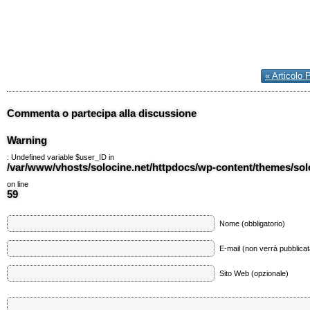
« Articolo 
Commenta o partecipa alla discussione
Warning
: Undefined variable $user_ID in
/var/www/vhosts/solocine.net/httpdocs/wp-content/themes/so
on line
59
Nome (obbligatorio)
E-mail (non verrà pubblicata
Sito Web (opzionale)