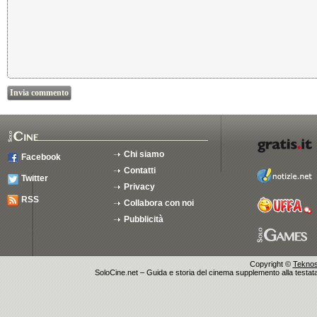
Chi siamo
Facebook
Contatti
Twitter
Privacy
RSS
Collabora con noi
Pubblicità
Copyright ©
Teknosu
SoloCine.net – Guida e storia del cinema supplemento alla testata g