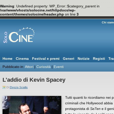
Warning
: Undefined property: WP_Error::$category_parent in
/var/www/vhosts/solocine.net/httpdocs/wp-
content/themes/solocine/header.php
on line
3
Chi siam
Home
Cinema
Festival e premi
Generi
Notizie
Registi
Tra
Pubblicato in:
Attori
|
Curiosità
|
Eventi
L’addio di Kevin Spacey
Di
Elvezio Sciallis
Tutti quanti lo ricordiamo nei p
criminali che Hollywood abbia ma
protagonista di
Se7en
e il gen