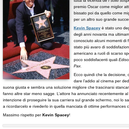
tutta la vicenda de
I soliti sosp
premio Oscar come miglior att
bissato poi da quello come mig
per un altro suo grande succ
Kevin Spacey
è stato uno deg
degli anni novanta ma ultimam
conosciuto alcuni momenti di f
stato più avaro di soddisfazio
americano a ruoli di scarso sp
poco soddisfacenti quali
Ediso
Pax
.
Ecco quindi che la decisione, 
dare l’addio al cinema per ded
suona giusta e sembra una soluzione migliore che trascinarsi stanca
fanno altre star meno sagge. L’attore ha annunciato recentemente al
intenzione di proseguire la sua carriera sul grande schermo, noi lo sa
a ricordarcelo e rivederlo in quella manciata di ottime performances c
Massimo rispetto per
Kevin Spacey
!