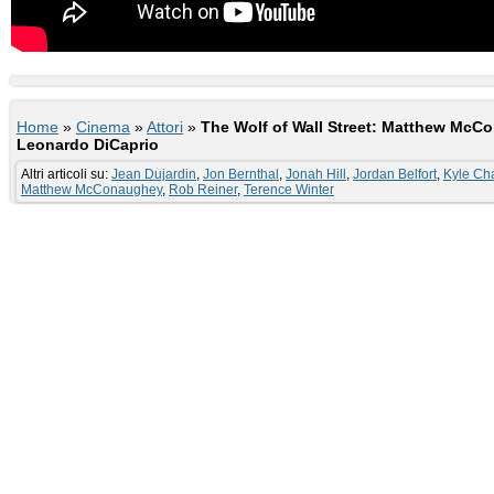
Home
»
Cinema
»
Attori
»
The Wolf of Wall Street: Matthew McC
Leonardo DiCaprio
Altri articoli su:
Jean Dujardin
,
Jon Bernthal
,
Jonah Hill
,
Jordan Belfort
,
Kyle Ch
Matthew McConaughey
,
Rob Reiner
,
Terence Winter