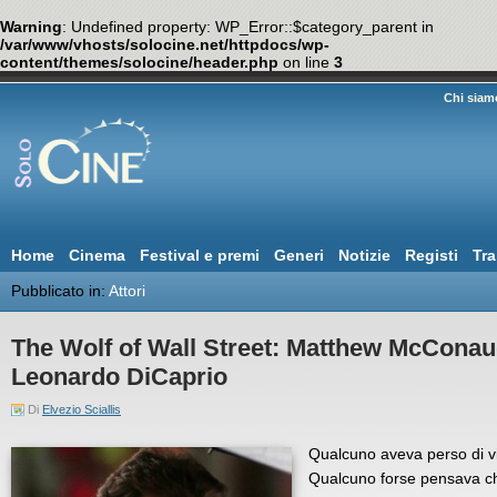
Warning
: Undefined property: WP_Error::$category_parent in
/var/www/vhosts/solocine.net/httpdocs/wp-
content/themes/solocine/header.php
on line
3
Chi siam
Home
Cinema
Festival e premi
Generi
Notizie
Registi
Tra
Pubblicato in:
Attori
The Wolf of Wall Street: Matthew McConau
Leonardo DiCaprio
Di
Elvezio Sciallis
Qualcuno aveva perso di v
Qualcuno forse pensava c