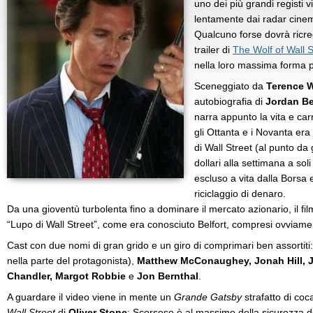
uno dei più grandi registi 
lentamente dai radar cinem
Qualcuno forse dovrà ricre
trailer di
The Wolf of Wall 
nella loro massima forma p
Sceneggiato da
Terence W
autobiografia di
Jordan Be
narra appunto la vita e carr
gli Ottanta e i Novanta era 
di Wall Street (al punto da
dollari alla settimana a soli
escluso a vita dalla Borsa
riciclaggio di denaro.
Da una gioventù turbolenta fino a dominare il mercato azionario, il fi
“Lupo di Wall Street”, come era conosciuto Belfort, compresi ovviame
Cast con due nomi di gran grido e un giro di comprimari ben assortiti
nella parte del protagonista),
Matthew McConaughey, Jonah Hill, J
Chandler, Margot Robbie
e
Jon Bernthal
.
A guardare il video viene in mente un
Grande Gatsby
strafatto di co
Wall Street
di
Oliver Stone
: Scorsese è al massimo della sicurezza d