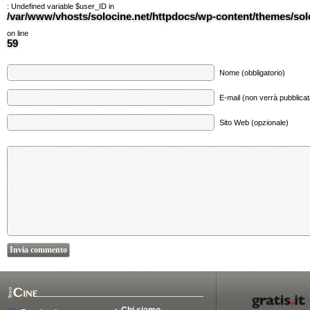
: Undefined variable $user_ID in
/var/www/vhosts/solocine.net/httpdocs/wp-content/themes/so
on line
59
Nome (obbligatorio)
E-mail (non verrà pubblicata
Sito Web (opzionale)