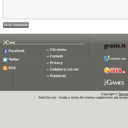
Chi siamo
Facebook
Contatti
Twitter
Privacy
RSS
Collabora con noi
Pubblicità
Copyright ©
Teknosu
SoloCine.net – Guida e storia del cinema supplemento alla testata g