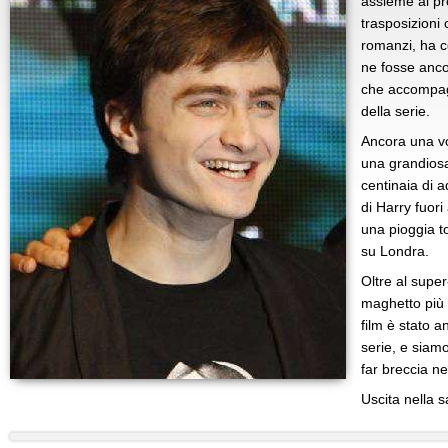
assieme ai pro
trasposizioni
romanzi, ha co
ne fosse anco
che accompag
della serie.
Ancora una vo
una grandiosa
centinaia di 
di Harry fuor
una pioggia to
su Londra.
Oltre al supe
maghetto più 
film è stato 
serie, e siam
far breccia ne
Uscita nella s