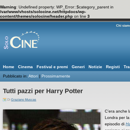
Warning
: Undefined property: WP_Error::$category_parent in
/var/www/vhosts/solocine.net/httpdocs/wp-
content/themes/solocine/header.php
on line
3
Chi siam
Home
Cinema
Festival e premi
Generi
Notizie
Registi
Tra
Pubblicato in:
Attori
|
Prossimamente
Tutti pazzi per Harry Potter
Di
Graziano Muscas
C’era anche la
Londra per la 
episodio di
Ha