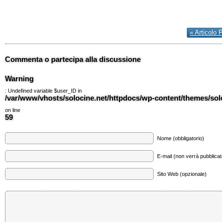
« Articolo 
Commenta o partecipa alla discussione
Warning
: Undefined variable $user_ID in
/var/www/vhosts/solocine.net/httpdocs/wp-content/themes/so
on line
59
Nome (obbligatorio)
E-mail (non verrà pubblicata
Sito Web (opzionale)