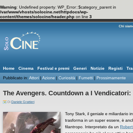
Warning
: Undefined property: WP_Error::$category_parent in
/var/www/vhosts/solocine.net/httpdocs/wp-
content/themes/solocine/header.php
on line
3
Chi siam
Home
Cinema
Festival e premi
Generi
Notizie
Registi
Tra
Pubblicato in:
Attori
|
Azione
|
Curiosità
|
Fumetti
|
Prossimamente
The Avengers. Countdown a I Vendicatori:
Di
Daniele Grattieri
Tony Stark, il geniale e miliardario 
trasforma in un super essere, è anc
filantropo. Interpretato da un
Robert