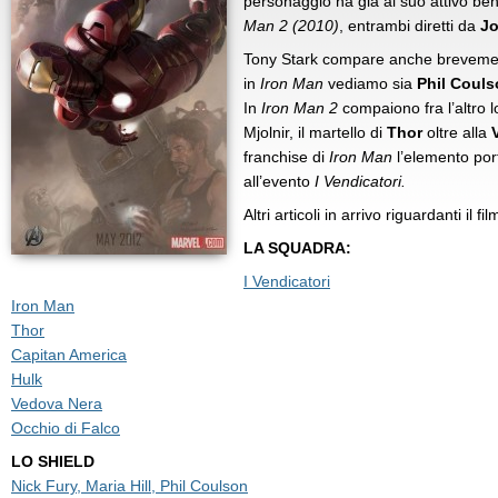
personaggio ha già al suo attivo ben
Man 2 (2010)
, entrambi diretti da
Jo
Tony Stark compare anche brevem
in
Iron Man
vediamo sia
Phil Coul
In
Iron Man 2
compaiono fra l’altro 
Mjolnir, il martello di
Thor
oltre alla
franchise di
Iron Man
l’elemento por
all’evento
I Vendicatori.
Altri articoli in arrivo riguardanti il fil
LA SQUADRA:
I Vendicatori
Iron Man
Thor
Capitan America
Hulk
Vedova Nera
Occhio di Falco
LO SHIELD
Nick Fury, Maria Hill, Phil Coulson