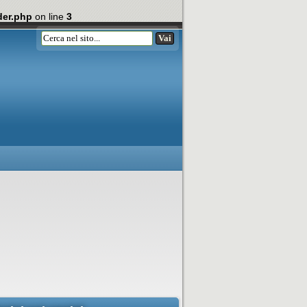
der.php
on line
3