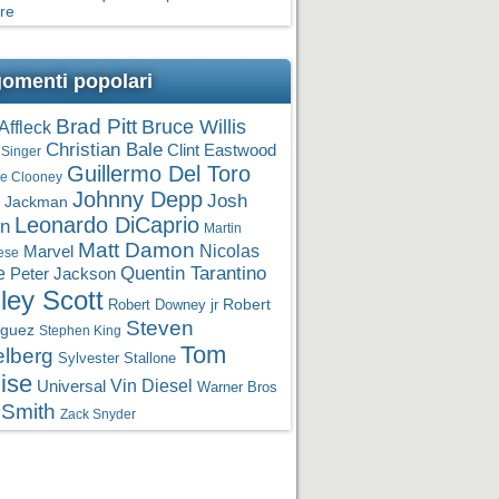
re
omenti popolari
Brad Pitt
Bruce Willis
Affleck
Christian Bale
Clint Eastwood
 Singer
Guillermo Del Toro
e Clooney
Johnny Depp
Josh
 Jackman
Leonardo DiCaprio
in
Martin
Matt Damon
Nicolas
Marvel
ese
Quentin Tarantino
e
Peter Jackson
ley Scott
Robert Downey jr
Robert
Steven
iguez
Stephen King
Tom
elberg
Sylvester Stallone
ise
Vin Diesel
Universal
Warner Bros
 Smith
Zack Snyder