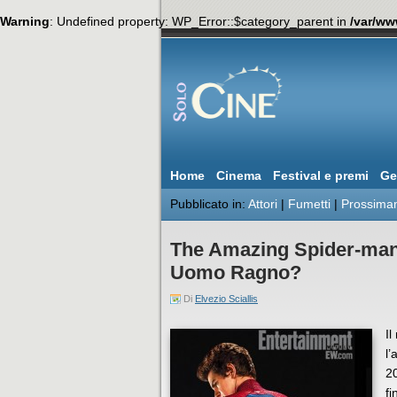
Warning
: Undefined property: WP_Error::$category_parent in
/var/ww
Home
Cinema
Festival e premi
Ge
Pubblicato in:
Attori
|
Fumetti
|
Prossima
The Amazing Spider-man, 
Uomo Ragno?
Di
Elvezio Sciallis
Il
l’
20
fi