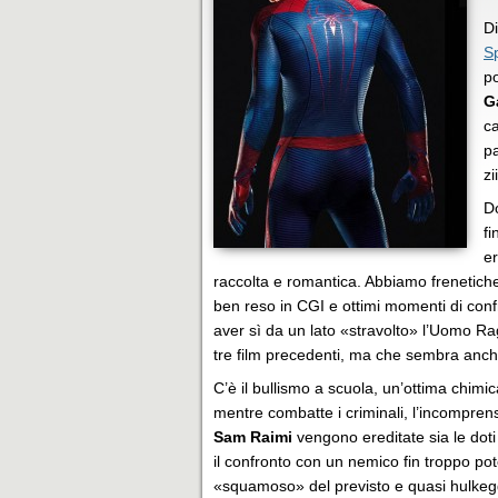
D
S
po
G
c
pa
zi
Do
fi
er
raccolta e romantica. Abbiamo frenetic
ben reso in CGI e ottimi momenti di conf
aver sì da un lato «stravolto» l’Uomo R
tre film precedenti, ma che sembra anche
C’è il bullismo a scuola, un’ottima chimic
mentre combatte i criminali, l’incomprens
Sam Raimi
vengono ereditate sia le doti
il confronto con un nemico fin troppo pot
«squamoso» del previsto e quasi hulkeg