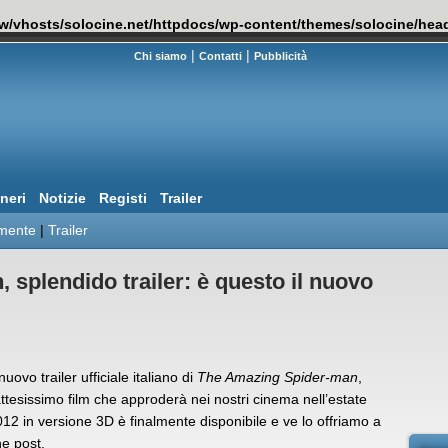
w/vhosts/solocine.net/httpdocs/wp-content/themes/solocine/hea
|
|
Chi siamo
Contatti
Pubblicità
neri
Notizie
Registi
Trailer
mente
|
Trailer
splendido trailer: è questo il nuovo
 nuovo trailer ufficiale italiano di
The Amazing Spider-man
,
attesissimo film che approderà nei nostri cinema nell’estate
12 in versione 3D è finalmente disponibile e ve lo offriamo a
ne post.