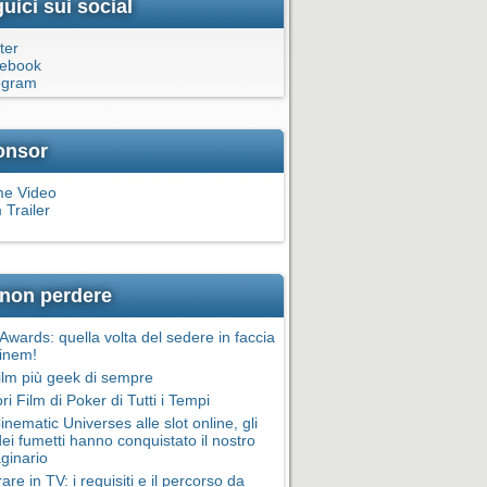
uici sui social
ter
ebook
egram
onsor
me Video
 Trailer
non perdere
wards: quella volta del sedere in faccia
inem!
film più geek di sempre
ori Film di Poker di Tutti i Tempi
inematic Universes alle slot online, gli
dei fumetti hanno conquistato il nostro
ginario
are in TV: i requisiti e il percorso da