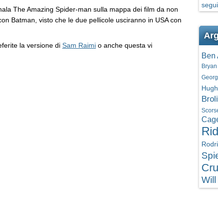
segui
gnala The Amazing Spider-man sulla mappa dei film da non
con Batman, visto che le due pellicole usciranno in USA con
Arg
ferite la versione di
Sam Raimi
o anche questa vi
Ben 
Bryan
Georg
Hugh
Brol
Scors
Cag
Rid
Rodr
Spi
Cru
Will