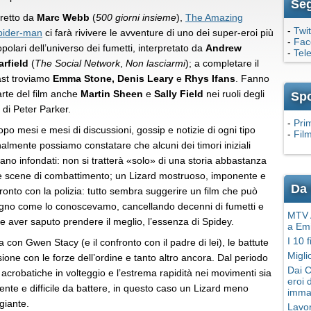
Seg
iretto da
Marc Webb
(
500 giorni insieme
),
The Amazing
-
Twit
pider-man
ci farà rivivere le avventure di uno dei super-eroi più
-
Fac
polari dell’universo dei fumetti, interpretato da
Andrew
-
Tel
arfield
(
The Social Network
,
Non lasciarmi
); a completare il
ast troviamo
Emma Stone, Denis Leary
e
Rhys Ifans
. Fanno
rte del film anche
Martin Sheen
e
Sally Field
nei ruoli degli
Sp
i di Peter Parker.
-
Pri
po mesi e mesi di discussioni, gossip e notizie di ogni tipo
-
Film
nalmente possiamo constatare che alcuni dei timori iniziali
ano infondati: non si tratterà «solo» di una storia abbastanza
he scene di combattimento; un Lizard mostruoso, imponente e
Da 
ronto con la polizia: tutto sembra suggerire un film che può
agno come lo conoscevamo, cancellando decenni di fumetti e
MTV A
 aver saputo prendere il meglio, l’essenza di Spidey.
a Em
I 10 
a con Gwen Stacy (e il confronto con il padre di lei), le battute
Migli
ione con le forze dell’ordine e tanto altro ancora. Dal periodo
Dai C
 acrobatiche in volteggio e l’estrema rapidità nei movimenti sia
eroi 
ente e difficile da battere, in questo caso un Lizard meno
imma
giante.
Lavor