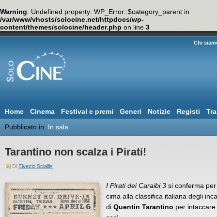
Warning
: Undefined property: WP_Error::$category_parent in
/var/www/vhosts/solocine.net/httpdocs/wp-
content/themes/solocine/header.php
on line
3
Chi siam
Home
Cinema
Festival e premi
Generi
Notizie
Registi
Tra
Pubblicato in:
In sala
Tarantino non scalza i Pirati!
Di
Elvezio Sciallis
I Pirati dei Caraibi 3
si conferma per 
cima alla classifica italiana degli inc
di
Quentin Tarantino
per intaccare 