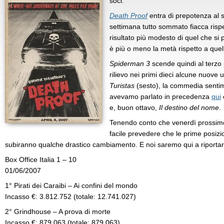
soci.
Death Proof
entra di prepotenza al 
settimana tutto sommato fiacca rispet
risultato più modesto di quel che si 
è più o meno la metà rispetto a quell
Spiderman 3
scende quindi al terzo
rilievo nei primi dieci alcune nuove u
Turistas
(sesto), la commedia senti
avevamo parlato in precedenza
qui
e, buon ottavo,
Il destino del nome
.
Tenendo conto che venerdì prossimo 
facile prevedere che le prime posizi
subiranno qualche drastico cambiamento. E noi saremo qui a riportarvi 
Box Office Italia 1 – 10
01/06/2007
1° Pirati dei Caraibi – Ai confini del mondo
Incasso €: 3.812.752 (totale: 12.741.027)
2° Grindhouse – A prova di morte
Incasso €: 879.063 (totale: 879.063)