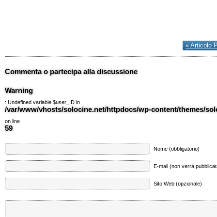
« Articolo 
Commenta o partecipa alla discussione
Warning
: Undefined variable $user_ID in
/var/www/vhosts/solocine.net/httpdocs/wp-content/themes/so
on line
59
Nome (obbligatorio)
E-mail (non verrà pubblicata
Sito Web (opzionale)