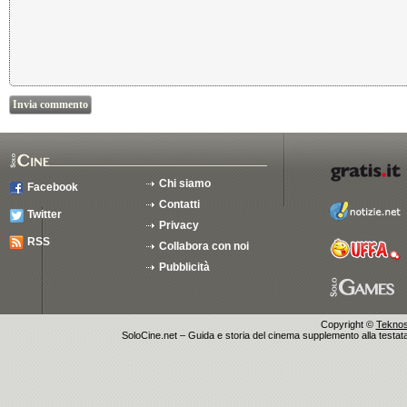
Chi siamo
Facebook
Contatti
Twitter
Privacy
RSS
Collabora con noi
Pubblicità
Copyright ©
Teknosu
SoloCine.net – Guida e storia del cinema supplemento alla testata g