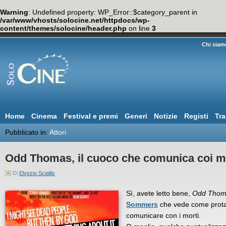
Warning
: Undefined property: WP_Error::$category_parent in
/var/www/vhosts/solocine.net/httpdocs/wp-
content/themes/solocine/header.php
on line
3
Chi siam
Home
Cinema
Festival e premi
Generi
Notizie
Registi
Tra
Pubblicato in:
Attori
Odd Thomas, il cuoco che comunica coi m
Di
Elvezio Sciallis
Sì, avete letto bene,
Odd Thom
Sommers
che vede come prota
comunicare con i morti.