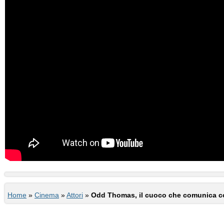
Home
»
Cinema
»
Attori
»
Odd Thomas, il cuoco che comunica co