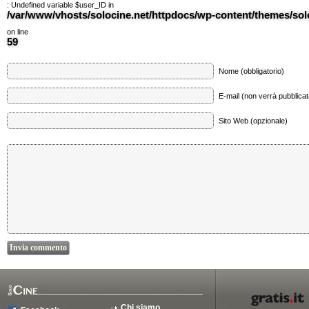
: Undefined variable $user_ID in
/var/www/vhosts/solocine.net/httpdocs/wp-content/themes/so
on line
59
Nome (obbligatorio)
E-mail (non verrà pubblicata
Sito Web (opzionale)
Chi siamo