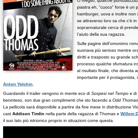
O meglio, qualche puntualizzaz
piastra eh, “cuoco” forse è un po
hamburger, uova e inoltre non s
se attraverso loro sa che c’è i
soprannaturale cerca di prend
l’aiuto della sua ragazza.
Sulle pagine dell’omonimo rom
suonava più serioso mentre ora,
diritti e trasposto su grande s
processo qualche sfumatura ir
al risultato finale, che diventa 
importante per il protagonista,
Anton Yelchin
.
Guardando il trailer vengono in mente eco di
Sospesi nel Tempo
e di
beninteso, son due gran complimenti che sto facendo a
Odd Thomas
La pellicola sarà disponibile a partire da fine mese in distribuzione
cast
Addison Timlin
nella parte della ragazza di Thomas e
Willem 
il suo lato più istrionico proprio in situazioni come questa.