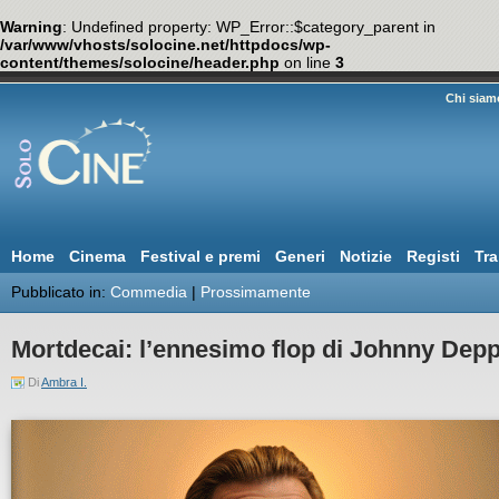
Warning
: Undefined property: WP_Error::$category_parent in
/var/www/vhosts/solocine.net/httpdocs/wp-
content/themes/solocine/header.php
on line
3
Chi siam
Home
Cinema
Festival e premi
Generi
Notizie
Registi
Tra
Pubblicato in:
Commedia
|
Prossimamente
Mortdecai: l’ennesimo flop di Johnny Dep
Di
Ambra I.