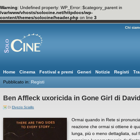
Warning
: Undefined property: WP_Error::$category_parent in
/var/www/vhosts/solocine.net/httpdocs/wp-
content/themes/solocine/header.php
on line
3
Chi siam
Home
Cinema
Festival e premi
Generi
Notizie
Registi
Tra
Pubblicato in:
Registi
Ben Affleck uxoricida in Gone Girl di Davi
Di
Elvezio Sciallis
Ormai quando in Rete si pronuncia
reazione che ormai si ottiene è q
lunga, più o meno dettagliata, sul 