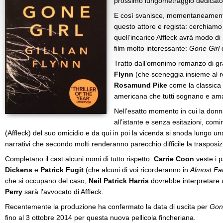
prossimo lungometraggio dedicato
E così svanisce, momentaneamente, 
questo attore e regista: cerchiamo 
quell’incarico Affleck avrà modo di
film molto interessante:
Gone Girl
Tratto dall’omonimo romanzo di gr
Flynn
(che sceneggia insieme al r
Rosamund Pike
come la classica 
americana che tutti sognano e am
Nell’esatto momento in cui la donna
all’istante e senza esitazioni, comi
(Affleck) del suo omicidio e da qui in poi la vicenda si snoda lungo un
narrativi che secondo molti renderanno parecchio difficile la trasposi
Completano il cast alcuni nomi di tutto rispetto:
Carrie Coon
veste i p
Dickens
e
Patrick Fugit
(che alcuni di voi ricorderanno in
Almost F
che si occupano del caso,
Neil Patrick Harris
dovrebbe interpretare u
Perry
sarà l’avvocato di Affleck.
Recentemente la produzione ha confermato la data di uscita per
Gon
fino al 3 ottobre 2014 per questa nuova pellicola fincheriana.