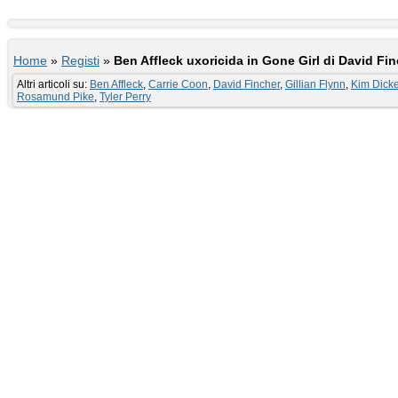
Home
»
Registi
»
Ben Affleck uxoricida in Gone Girl di David Fi
Altri articoli su:
Ben Affleck
,
Carrie Coon
,
David Fincher
,
Gillian Flynn
,
Kim Dick
Rosamund Pike
,
Tyler Perry